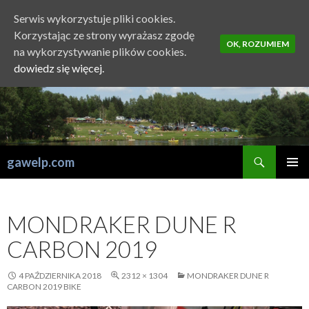
Serwis wykorzystuje pliki cookies.
Korzystając ze strony wyrażasz zgodę
OK, ROZUMIEM
na wykorzystywanie plików cookies.
dowiedz się więcej.
Szukaj
gawelp.com
PRZESKOCZ
MENU
DO
GŁÓWN
TREŚCI
MONDRAKER DUNE R
CARBON 2019
4 PAŹDZIERNIKA 2018
2312 × 1304
MONDRAKER DUNE R
CARBON 2019 BIKE