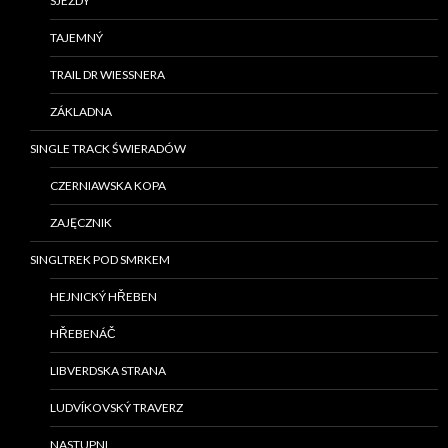
SJEZDY
TAJEMNÝ
TRAIL DR WIESSNERA
ZÁKLADNA
SINGLE TRACK ŚWIERADÓW
CZERNIAWSKA KOPA
ZAJĘCZNIK
SINGLTREK POD SMRKEM
HEJNICKÝ HŘEBEN
HŘEBENÁČ
LIBVERDSKA STRANA
LUDVÍKOVSKÝ TRAVERZ
NASTUPNI