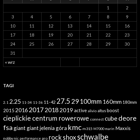
1
2
3
4
5
6
7
8
9
10
11
12
13
14
15
16
17
18
19
20
21
22
23
24
25
26
27
28
29
30
31
« wrz
TAGI
27.5
29
100mm
2.25
160mm
11-42
180mm
2.1
11-34
11-36
2017
2018
2019
2016
2015
active
boost
altus
alivio
cieplickie centrum rowerowe
deore
cube
connect
kmc
fsa
giant
giant jelenia góra
Maxxis
m315
M7000
marin
schwalbe
rock shox
nobby nic
performance
pro