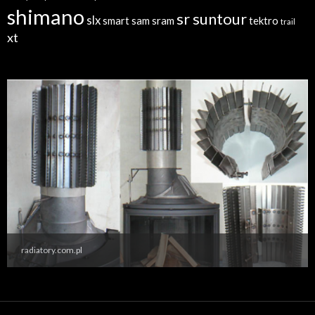
shimano
sr suntour
slx
sram
tektro
smart sam
trail
xt
radiatory.com.pl