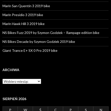
Marin San Quentin 3 2019 bike
Marin Presidio 3 2019 bike
Marin Hawk Hill 3 2019 bike
NS Bikes Fuzz 2019 by Szymon Godziek – Rampage edition bike
NS Bikes Decade by Szymon Godziek 2019 bike
Giant Trance E+ SX 0 Pro 2019 bike
ARCHIWA
A
r
c
h
i
SIERPIEŃ 2026
w
a
P
W
Ś
C
P
S
N