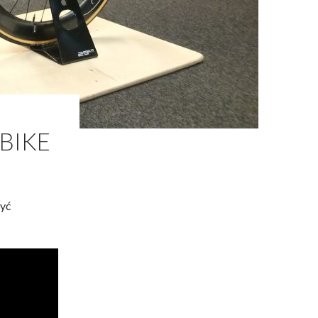
 BIKE
zyć