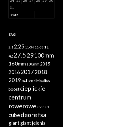
24
25
26
27
28
29
30
31
« wrz
TAGI
2.25
11-
2.1
11-34
11-36
27.5
29
100mm
42
160mm
2015
180mm
2017
2018
2016
2019
active
altus
alivio
cieplickie
boost
centrum
rowerowe
connect
deore
fsa
cube
giant
giant jelenia