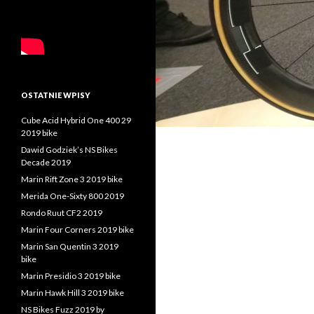
OSTATNIE WPISY
Cube Acid Hybrid One 400 29
2019 bike
Dawid Godziek’s NS Bikes
Decade 2019
Marin Rift Zone 3 2019 bike
Merida One-Sixty 800 2019
Rondo Ruut CF2 2019
Marin Four Corners 2019 bike
Marin San Quentin 3 2019
bike
Marin Presidio 3 2019 bike
Marin Hawk Hill 3 2019 bike
NS Bikes Fuzz 2019 by