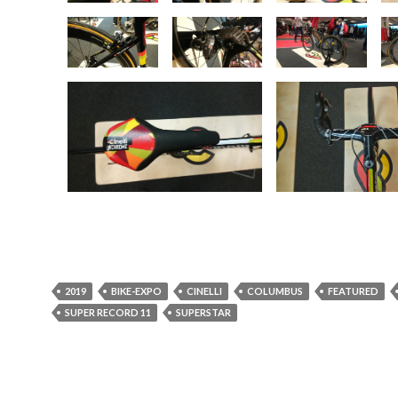
2019
BIKE-EXPO
CINELLI
COLUMBUS
FEATURED
SUPER RECORD 11
SUPERSTAR