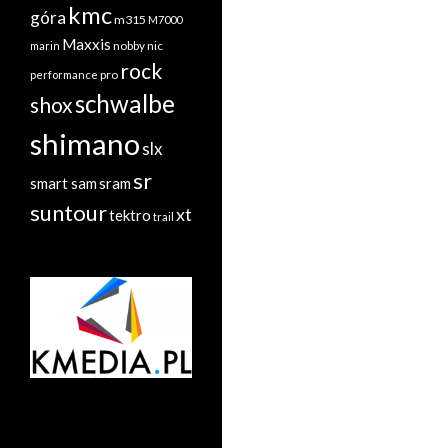
kmc
góra
m315
M7000
Maxxis
nobby nic
marin
rock
performance
pro
schwalbe
shox
shimano
slx
sr
sram
smart sam
suntour
xt
tektro
trail