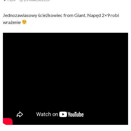
Jednozawiasowy ścieżkowiec from Giant. Napęd 2×9 robi
wrażenie