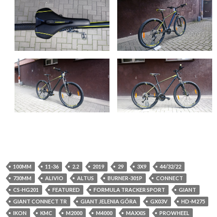
100MM
11-36
2.2
2019
29
3X9
44/32/22
730MM
ALIVIO
ALTUS
BURNER-301P
CONNECT
CS-HG201
FEATURED
FORMULA TRACKER SPORT
GIANT
GIANT CONNECT TR
GIANT JELENIA GÓRA
GX03V
HD-M275
IKON
KMC
M2000
M4000
MAXXIS
PROWHEEL