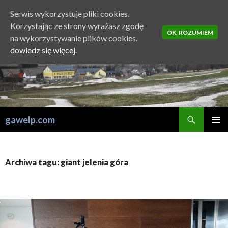
Serwis wykorzystuje pliki cookies.
Korzystając ze strony wyrażasz zgodę
OK, ROZUMIEM
na wykorzystywanie plików cookies.
dowiedz się więcej.
Szukaj
gawelp.com
PRZESKOCZ
MENU
DO
GŁÓWN
TREŚCI
Archiwa tagu: giant jelenia góra