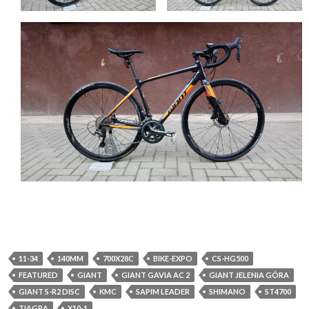
11-34
140MM
700X28C
BIKE-EXPO
CS-HG500
FEATURED
GIANT
GIANT GAVIA AC 2
GIANT JELENIA GÓRA
GIANT S-R2 DISC
KMC
SAPIM LEADER
SHIMANO
ST4700
TIAGRA
X10-1