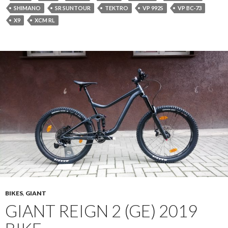
SHIMANO
SR SUNTOUR
TEKTRO
VP 992S
VP BC-73
X9
XCM RL
BIKES
,
GIANT
GIANT REIGN 2 (GE) 2019