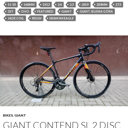
11-50
160MM
1X12
2.4
2.5
2019
203MM
27.5
32T
DVO
FEATURED
GIANT
GIANT JELENIA GÓRA
JADE COIL
REIGN
SRAM NX EAGLE
BIKES
,
GIANT
GIANT CONTEND SL 2 DISC