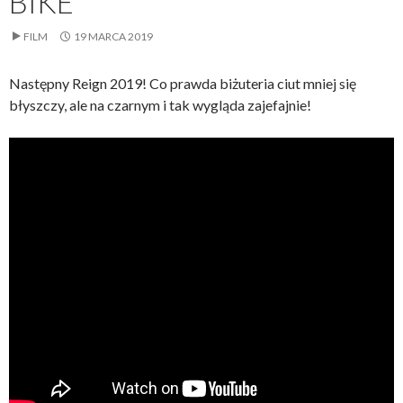
BIKE
FILM
19 MARCA 2019
Następny Reign 2019! Co prawda biżuteria ciut mniej się
błyszczy, ale na czarnym i tak wygląda zajefajnie!