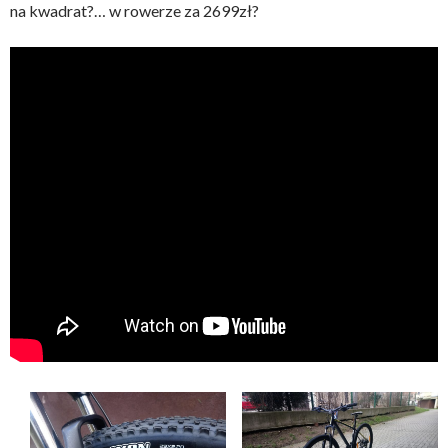
na kwadrat?… w rowerze za 2699zł?