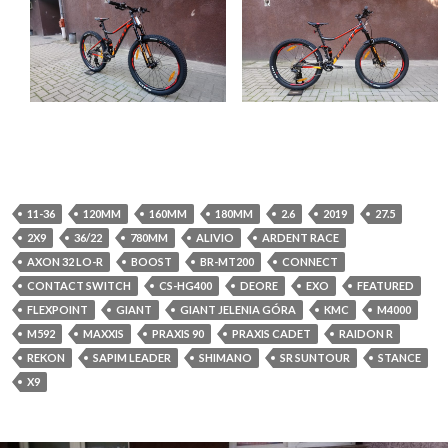
11-36
120MM
160MM
180MM
2.6
2019
27.5
2X9
36/22
780MM
ALIVIO
ARDENT RACE
AXON 32 LO-R
BOOST
BR-MT200
CONNECT
CONTACT SWITCH
CS-HG400
DEORE
EXO
FEATURED
FLEXPOINT
GIANT
GIANT JELENIA GÓRA
KMC
M4000
M592
MAXXIS
PRAXIS 90
PRAXIS CADET
RAIDON R
REKON
SAPIM LEADER
SHIMANO
SR SUNTOUR
STANCE
X9