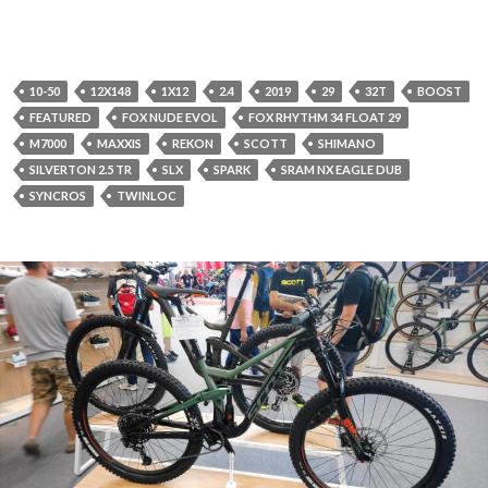
10-50
12X148
1X12
2.4
2019
29
32T
BOOST
FEATURED
FOX NUDE EVOL
FOX RHYTHM 34 FLOAT 29
M7000
MAXXIS
REKON
SCOTT
SHIMANO
SILVERTON 2.5 TR
SLX
SPARK
SRAM NX EAGLE DUB
SYNCROS
TWINLOC