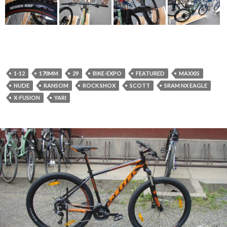
1-12
170MM
29
BIKE-EXPO
FEATURED
MAXXIS
NUDE
RANSOM
ROCK SHOX
SCOTT
SRAM NX EAGLE
X-FUSION
YARI