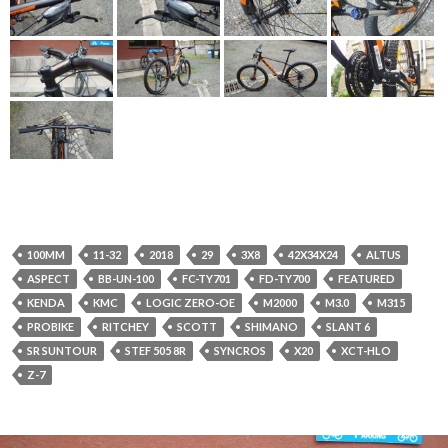
100MM
11-32
2018
29
3X8
42X34X24
ALTUS
ASPECT
BB-UN-100
FC-TY701
FD-TY700
FEATURED
KENDA
KMC
LOGIC ZERO-OE
M2000
M3.0
M315
PROBIKE
RITCHEY
SCOTT
SHIMANO
SLANT 6
SR SUNTOUR
STEF 505 8R
SYNCROS
X20
XCT-HLO
Z-7