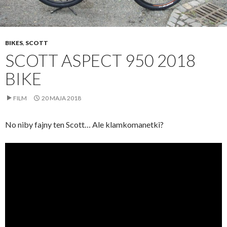
BIKES
,
SCOTT
SCOTT ASPECT 950 2018
BIKE
FILM
20 MAJA 2018
No niby fajny ten Scott… Ale klamkomanetki?