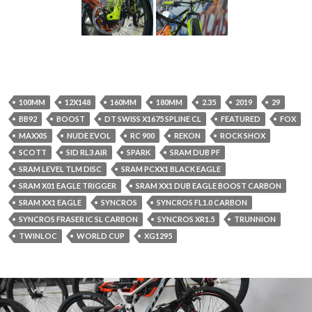
100MM
12X148
160MM
180MM
2.35
2019
29
BB92
BOOST
DT SWISS X1675 SPLINE CL
FEATURED
FOX
MAXXIS
NUDE EVOL
RC 900
REKON
ROCK SHOX
SCOTT
SID RL3 AIR
SPARK
SRAM DUB PF
SRAM LEVEL TLM DISC
SRAM PCXX1 BLACK EAGLE
SRAM X01 EAGLE TRIGGER
SRAM XX1 DUB EAGLE BOOST CARBON
SRAM XX1 EAGLE
SYNCROS
SYNCROS FL1.0 CARBON
SYNCROS FRASER IC SL CARBON
SYNCROS XR1.5
TRUNNION
TWINLOC
WORLD CUP
XG1295