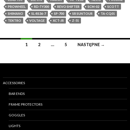
PROWHEEL
RD-TY300
REVO SHIFTER
SCM-02
SCOTT
SHIMANO
SL-RS36-7
SP-700
SR SUNTOUR
TA-CQ01
TEKTRO
VOLTAGE
XCT-JR
Z-51
1
2
…
5
NASTĘPNE →
Nawigacja
po
wpisach
ACCESSORIES
BAR ENDS
FRAME PROTECTORS
GOGGLES
LIGHTS