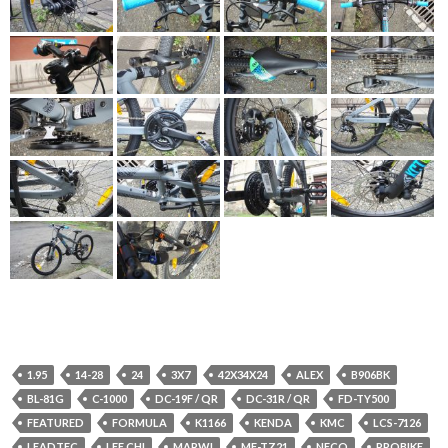
1.95
14-28
24
3X7
42X34X24
ALEX
B906BK
BL-81G
C-1000
DC-19F / QR
DC-31R / QR
FD-TY500
FEATURED
FORMULA
K1166
KENDA
KMC
LCS-7126
LEADTEC
LEE CHI
MARWI
MF-TZ21
NECO
PROBIKE