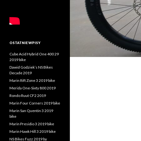
OSTATNIE WPISY
Cube Acid Hybrid One 400 29
2019 bike
Dawid Godziek’s NS Bikes
Decade 2019
Marin Rift Zone 3 2019 bike
Merida One-Sixty 800 2019
Rondo Ruut CF2 2019
Marin Four Corners 2019 bike
Marin San Quentin 3 2019
bike
Marin Presidio 3 2019 bike
Marin Hawk Hill 3 2019 bike
NS Bikes Fuzz 2019 by