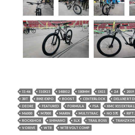
11-46
110X15
148X12
180MM
1X11
2.4
2019
30T
BIKE-EXPO
BOOST
CENTERLOCK
DELUXE RT 
DEORE
FEATURED
FORMULA
FSA
KMC X11 EXTRA 
M6000
M7000
MARIN
MULTITRAC
NO 57E
RIFT
ROCKSHOX
SHIMANO
SLX
TRAIL BOSS
TRANZX DR
V-DRIVE
WTB
WTB VOLT COMP