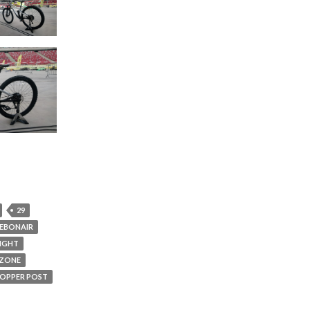
29
DEBONAIR
LIGHT
 ZONE
OPPER POST