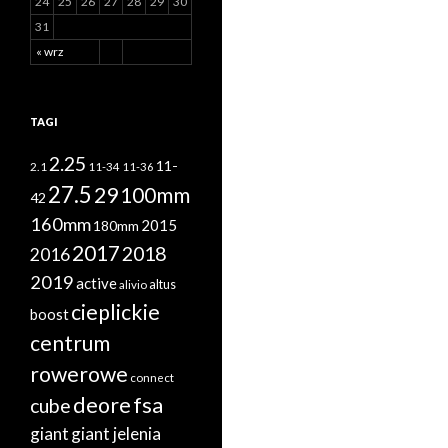
24
25
26
27
28
29
30
31
« wrz
TAGI
2.25
11-
2.1
11-34
11-36
27.5
29
100mm
42
160mm
2015
180mm
2017
2018
2016
2019
active
altus
alivio
cieplickie
boost
centrum
rowerowe
connect
deore
fsa
cube
giant
giant jelenia