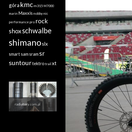
kmc
góra
m315
M7000
Maxxis
nobby nic
marin
rock
performance
pro
schwalbe
shox
shimano
slx
sr
sram
smart sam
suntour
xt
tektro
trail