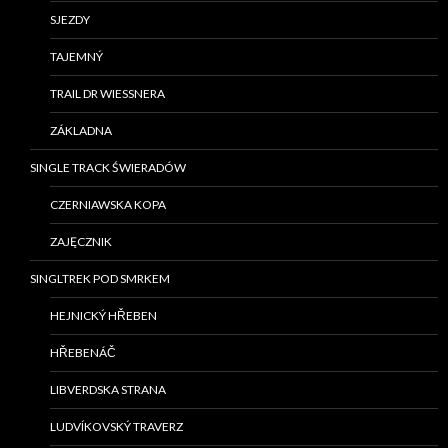
SJEZDY
TAJEMNÝ
TRAIL DR WIESSNERA
ZÁKLADNA
SINGLE TRACK ŚWIERADÓW
CZERNIAWSKA KOPA
ZAJĘCZNIK
SINGLTREK POD SMRKEM
HEJNICKÝ HŘEBEN
HŘEBENÁČ
LIBVERDSKA STRANA
LUDVÍKOVSKÝ TRAVERZ