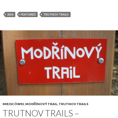
2016
FEATURED
TRUTNOV TRAILS
MIEJSCÓWKI
,
MODŘÍNOVÝ TRAIL
,
TRUTNOV TRAILS
TRUTNOV TRAILS –