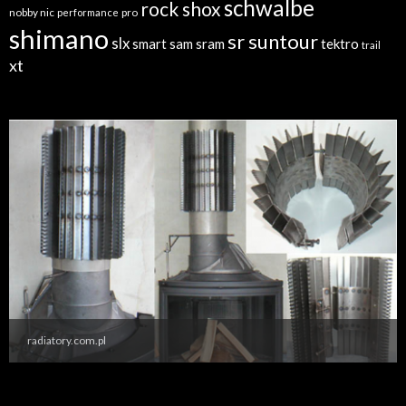
schwalbe
rock shox
nobby nic
performance
pro
shimano
sr suntour
slx
sram
tektro
smart sam
trail
xt
radiatory.com.pl