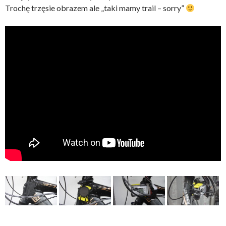
Trochę trzęsie obrazem ale „taki mamy trail – sorry”