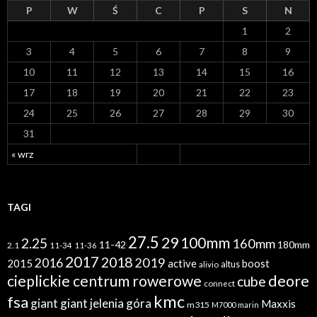
a
P
W
Ś
C
P
S
N
1
2
3
4
5
6
7
8
9
10
11
12
13
14
15
16
17
18
19
20
21
22
23
24
25
26
27
28
29
30
31
« wrz
TAGI
27.5
29
100mm
2.25
160mm
11-42
180mm
2.1
11-34
11-36
2017
2018
2019
2016
2015
active
boost
altus
alivio
cieplickie centrum rowerowe
deore
cube
connect
kmc
fsa
giant
giant jelenia góra
Maxxis
m315
M7000
marin