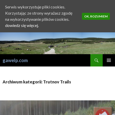
Serwis wykorzystuje pliki cookies.
Korzystając ze strony wyrażasz zgodę
OK, ROZUMIEM
na wykorzystywanie plików cookies.
dowiedz się więcej.
Szukaj
gawelp.com
PRZESKOCZ
MENU
DO
GŁÓWN
TREŚCI
Archiwum kategorii: Trutnov Trails