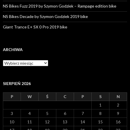
NS Bikes Fuzz 2019 by Szymon Godziek – Rampage edition bike
NS Bikes Decade by Szymon Godziek 2019 bike
Giant Trance E+ SX 0 Pro 2019 bike
ARCHIWA
A
r
c
h
i
SIERPIEŃ 2026
w
a
P
W
Ś
C
P
S
N
1
2
3
4
5
6
7
8
9
10
11
12
13
14
15
16