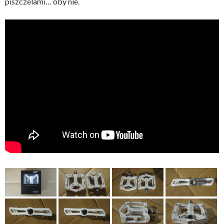
piszczelami… oby nie.