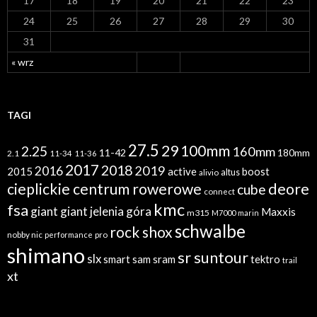
17
18
19
20
21
22
23
24
25
26
27
28
29
30
31
« wrz
TAGI
27.5
29
100mm
2.25
160mm
11-42
180mm
2.1
11-34
11-36
2017
2018
2019
2016
2015
active
boost
altus
alivio
cieplickie centrum rowerowe
deore
cube
connect
kmc
fsa
giant
giant jelenia góra
Maxxis
m315
M7000
marin
schwalbe
rock shox
nobby nic
performance
pro
shimano
sr suntour
slx
sram
tektro
smart sam
trail
xt