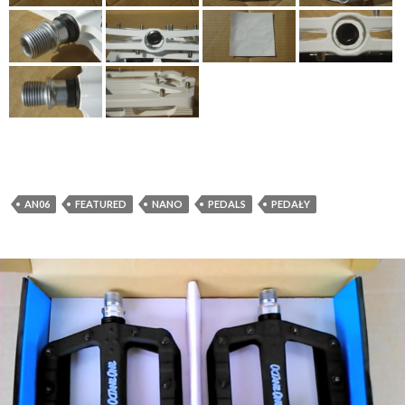
AN06
FEATURED
NANO
PEDALS
PEDAŁY