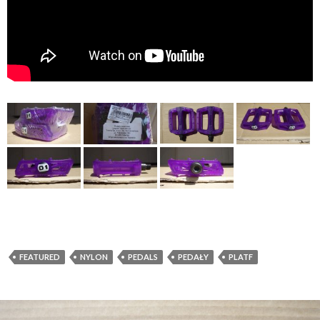
FEATURED
NYLON
PEDALS
PEDAŁY
PLATF