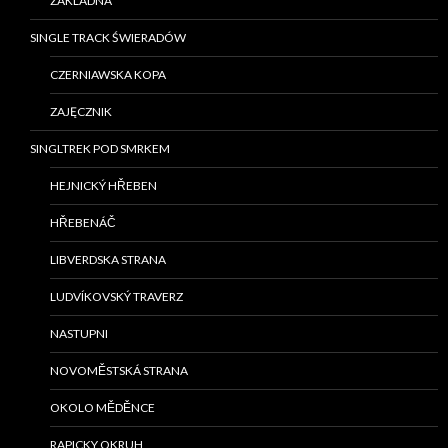
ZÁKLADNA
SINGLE TRACK ŚWIERADÓW
CZERNIAWSKA KOPA
ZAJĘCZNIK
SINGLTREK POD SMRKEM
HEJNICKÝ HŘEBEN
HŘEBENÁČ
LIBVERDSKA STRANA
LUDVÍKOVSKÝ TRAVERZ
NASTUPNI
NOVOMĚSTSKÁ STRANA
OKOLO MĚDĚNCE
RAPICKY OKRUH