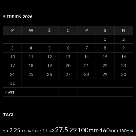
r
c
h
i
SIERPIEŃ 2026
w
a
P
W
Ś
C
P
S
N
1
2
3
4
5
6
7
8
9
10
11
12
13
14
15
16
17
18
19
20
21
22
23
24
25
26
27
28
29
30
31
« wrz
TAGI
27.5
29
100mm
2.25
160mm
11-42
180mm
2.1
11-34
11-36