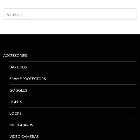
S
z
u
k
a
j
ACCESSORIES
:
BAR ENDS
FRAME PROTECTORS
GOGGLES
LIGHTS
LOCKS
MUDGUARDS
VIDEO CAMERAS