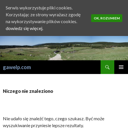
Serwis wykorzystuje pliki cookies.
Korzystając ze strony wyrażasz zgodę
OK, ROZUMIEM
na wykorzystywanie plików cookies.
dowiedz się więcej.
Szukaj
gawelp.com
PRZESKOCZ
MENU
DO
GŁÓWN
TREŚCI
Niczego nie znaleziono
Nie udało się znaleźć tego, czego szukasz. Być może
wyszukiwanie przyniesie lepsze rezultaty.