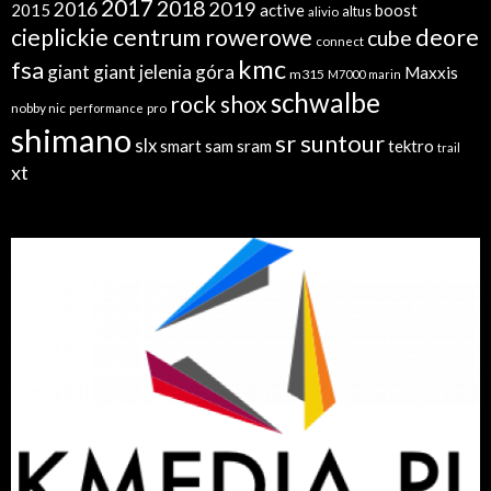
2017
2018
2019
2016
2015
active
boost
altus
alivio
cieplickie centrum rowerowe
deore
cube
connect
kmc
fsa
giant
giant jelenia góra
Maxxis
m315
M7000
marin
schwalbe
rock shox
nobby nic
performance
pro
shimano
sr suntour
slx
sram
tektro
smart sam
trail
xt