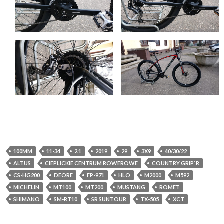
100MM
11-34
2.1
2019
29
3X9
40/30/22
ALTUS
CIEPLICKIE CENTRUM ROWEROWE
COUNTRY GRIP`R
CS-HG200
DEORE
FP-971
HLO
M2000
M592
MICHELIN
MT100
MT200
MUSTANG
ROMET
SHIMANO
SM-RT10
SR SUNTOUR
TX-505
XCT