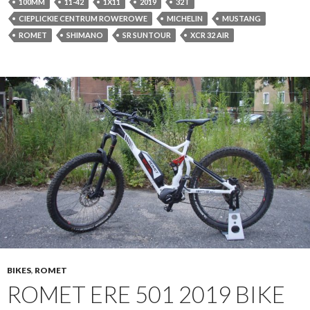
100MM
11-42
1X11
2019
32T
CIEPLICKIE CENTRUM ROWEROWE
MICHELIN
MUSTANG
ROMET
SHIMANO
SR SUNTOUR
XCR 32 AIR
BIKES
,
ROMET
ROMET ERE 501 2019 BIKE