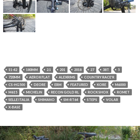
11-42
180MM
2.1
201
2018
27
38T
5
720MM
AEROX FLAT
ALEXRIMS
COUNTRY RACE'R
CS-HG500
DEORE
ERM
FEATURED
KORE
M6000
M615
MICHELIN
RECON GOLD RL
ROCK SHOX
ROMET
SELLE ITALIA
SHIMANO
SM-RT64
STEPS
VOLAR
X-BASE