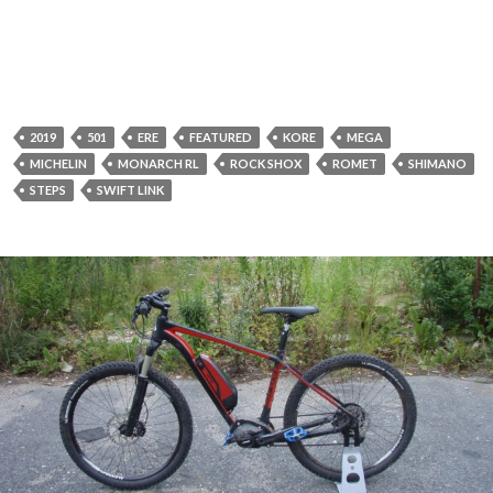
2019
501
ERE
FEATURED
KORE
MEGA
MICHELIN
MONARCH RL
ROCK SHOX
ROMET
SHIMANO
STEPS
SWIFT LINK