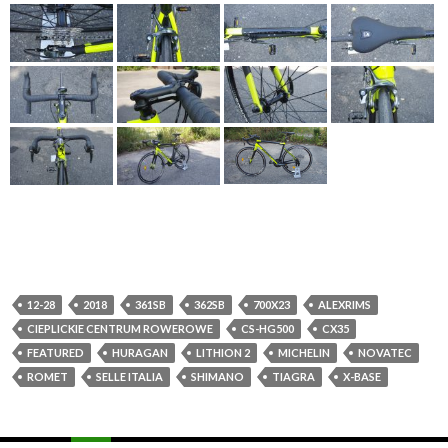
12-28
2018
361SB
362SB
700X23
ALEXRIMS
CIEPLICKIE CENTRUM ROWEROWE
CS-HG500
CX35
FEATURED
HURAGAN
LITHION 2
MICHELIN
NOVATEC
ROMET
SELLE ITALIA
SHIMANO
TIAGRA
X-BASE