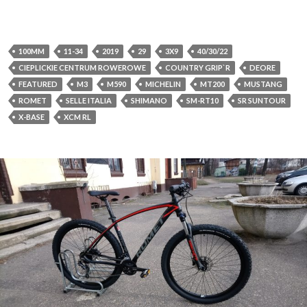
100MM
11-34
2019
29
3X9
40/30/22
CIEPLICKIE CENTRUM ROWEROWE
COUNTRY GRIP`R
DEORE
FEATURED
M3
M590
MICHELIN
MT200
MUSTANG
ROMET
SELLE ITALIA
SHIMANO
SM-RT10
SR SUNTOUR
X-BASE
XCM RL