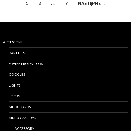
1
2
…
7
NASTĘPNE →
Nawigacja
po
wpisach
ACCESSORIES
BAR ENDS
FRAME PROTECTORS
GOGGLES
LIGHTS
LOCKS
MUDGUARDS
VIDEO CAMERAS
ACCESSORY