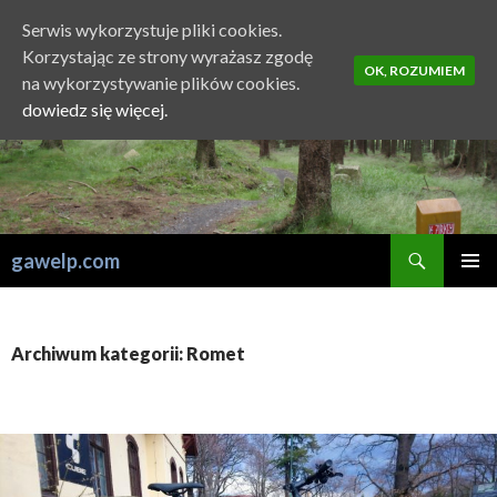
Serwis wykorzystuje pliki cookies.
Korzystając ze strony wyrażasz zgodę
OK, ROZUMIEM
na wykorzystywanie plików cookies.
dowiedz się więcej.
Szukaj
gawelp.com
PRZESKOCZ
MENU
DO
GŁÓWN
TREŚCI
Archiwum kategorii: Romet