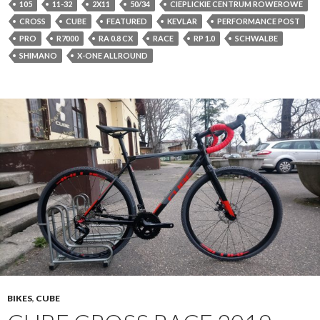
105
11-32
2X11
50/34
CIEPLICKIE CENTRUM ROWEROWE
CROSS
CUBE
FEATURED
KEVLAR
PERFORMANCE POST
PRO
R7000
RA 0.8 CX
RACE
RP 1.0
SCHWALBE
SHIMANO
X-ONE ALLROUND
BIKES
,
CUBE