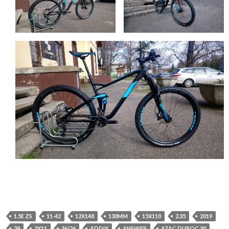
1.5E ZS
11-42
12X148
130MM
15X110
2.35
2019
29
2X11
36/26
ADDIX
ANSWER
ATAC DUROC 30