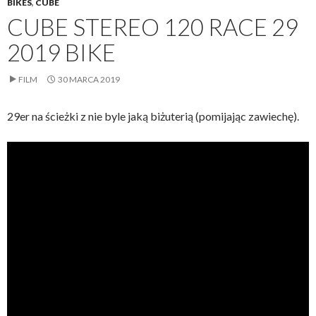
BIKES
,
CUBE
CUBE STEREO 120 RACE 29
2019 BIKE
FILM
30 MARCA 2019
29er na ścieżki z nie byle jaką biżuterią (pomijając zawiechę).