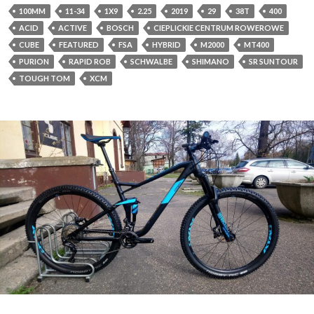
100MM
11-34
1X9
2.25
2019
29
38T
400
ACID
ACTIVE
BOSCH
CIEPLICKIE CENTRUM ROWEROWE
CUBE
FEATURED
FSA
HYBRID
M2000
MT400
PURION
RAPID ROB
SCHWALBE
SHIMANO
SR SUNTOUR
TOUGH TOM
XCM