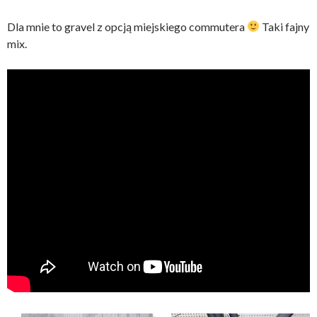
Dla mnie to gravel z opcją miejskiego commutera
Taki fajny
mix.