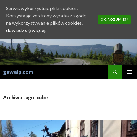
Serwis wykorzystuje pliki cookies.
Korzystając ze strony wyrażasz zgodę
OK, ROZUMIEM
na wykorzystywanie plików cookies.
dowiedz się więcej.
Szukaj
gawelp.com
PRZESKOCZ
MENU
DO
GŁÓWN
TREŚCI
Archiwa tagu: cube