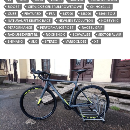
BOOST
CIEPLICKIE CENTRUM ROWEROWE
CN-HG601-11
CUBE
FEATURED
FSA
M7000
M8000
MANITOU
NATURAL FIT KINETIC RACE
NEWMEN EVOLUTION
NOBBY NIC
PERFORMANCE
PERFORMANCE POST
RACE SL GRIP
RADIUM EXPERT RL
ROCK SHOX
SCHWALBE
SEKTOR RL AIR
SHIMANO
SLX
STEREO
VARIOCLOSE
XT