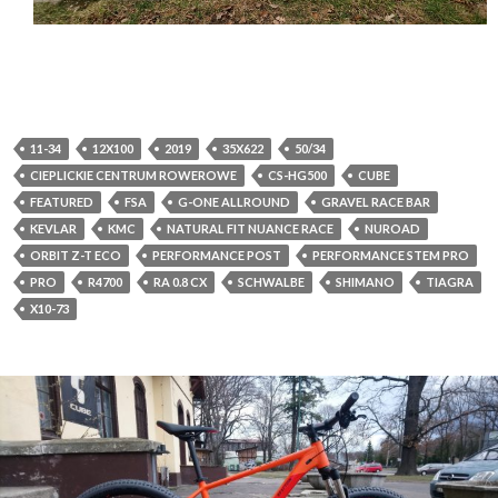
11-34
12X100
2019
35X622
50/34
CIEPLICKIE CENTRUM ROWEROWE
CS-HG500
CUBE
FEATURED
FSA
G-ONE ALLROUND
GRAVEL RACE BAR
KEVLAR
KMC
NATURAL FIT NUANCE RACE
NUROAD
ORBIT Z-T ECO
PERFORMANCE POST
PERFORMANCE STEM PRO
PRO
R4700
RA 0.8 CX
SCHWALBE
SHIMANO
TIAGRA
X10-73