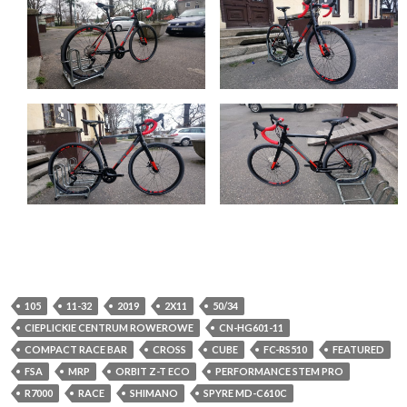
105
11-32
2019
2X11
50/34
CIEPLICKIE CENTRUM ROWEROWE
CN-HG601-11
COMPACT RACE BAR
CROSS
CUBE
FC-RS510
FEATURED
FSA
MRP
ORBIT Z-T ECO
PERFORMANCE STEM PRO
R7000
RACE
SHIMANO
SPYRE MD-C610C