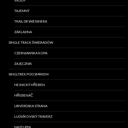
SJEZDY
TAJEMNÝ
TRAIL DR WIESSNERA
ZÁKLADNA
SINGLE TRACK ŚWIERADÓW
CZERNIAWSKA KOPA
ZAJĘCZNIK
SINGLTREK POD SMRKEM
HEJNICKÝ HŘEBEN
HŘEBENÁČ
LIBVERDSKA STRANA
LUDVÍKOVSKÝ TRAVERZ
NASTUPNI