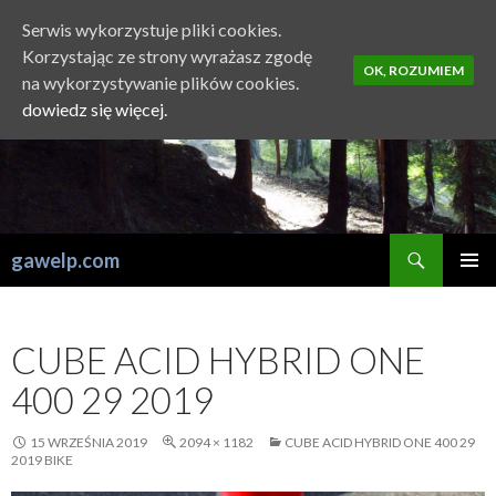
Serwis wykorzystuje pliki cookies.
Korzystając ze strony wyrażasz zgodę
OK, ROZUMIEM
na wykorzystywanie plików cookies.
dowiedz się więcej.
Szukaj
gawelp.com
PRZESKOCZ
MENU
DO
GŁÓWN
TREŚCI
CUBE ACID HYBRID ONE
400 29 2019
15 WRZEŚNIA 2019
2094 × 1182
CUBE ACID HYBRID ONE 400 29
2019 BIKE