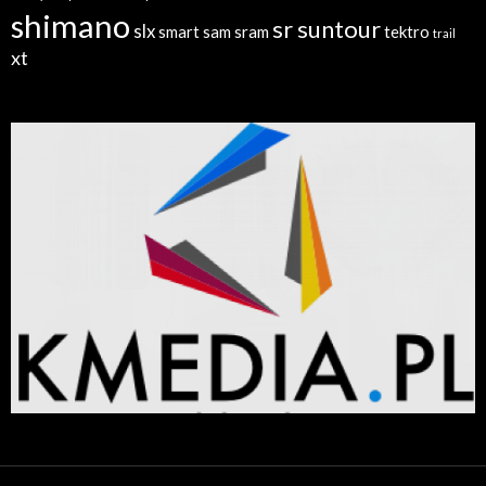
shimano
sr suntour
slx
sram
tektro
smart sam
trail
xt
radiatory.com.pl