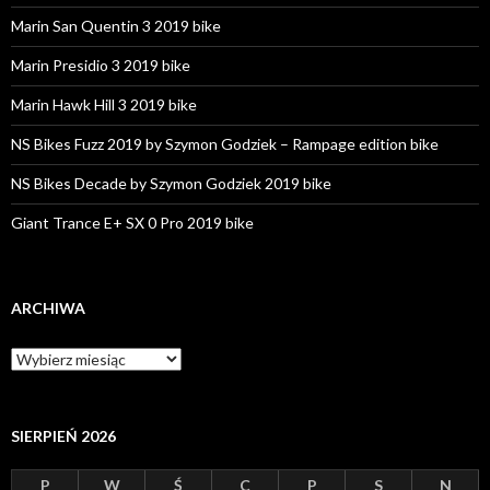
Marin San Quentin 3 2019 bike
Marin Presidio 3 2019 bike
Marin Hawk Hill 3 2019 bike
NS Bikes Fuzz 2019 by Szymon Godziek – Rampage edition bike
NS Bikes Decade by Szymon Godziek 2019 bike
Giant Trance E+ SX 0 Pro 2019 bike
ARCHIWA
A
r
c
h
i
SIERPIEŃ 2026
w
a
P
W
Ś
C
P
S
N