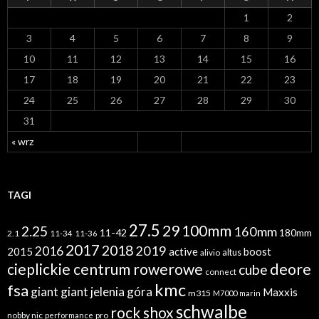
1
2
3
4
5
6
7
8
9
10
11
12
13
14
15
16
17
18
19
20
21
22
23
24
25
26
27
28
29
30
31
« wrz
TAGI
27.5
29
100mm
2.25
160mm
11-42
180mm
2.1
11-34
11-36
2017
2018
2019
2016
2015
active
boost
altus
alivio
cieplickie centrum rowerowe
deore
cube
connect
kmc
fsa
giant
giant jelenia góra
Maxxis
m315
M7000
marin
schwalbe
rock shox
nobby nic
performance
pro