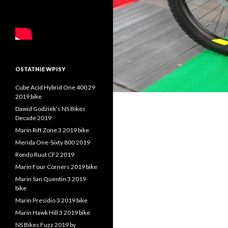
OSTATNIE WPISY
Cube Acid Hybrid One 400 29
2019 bike
Dawid Godziek’s NS Bikes
Decade 2019
Marin Rift Zone 3 2019 bike
Merida One-Sixty 800 2019
Rondo Ruut CF2 2019
Marin Four Corners 2019 bike
Marin San Quentin 3 2019
bike
Marin Presidio 3 2019 bike
Marin Hawk Hill 3 2019 bike
NS Bikes Fuzz 2019 by