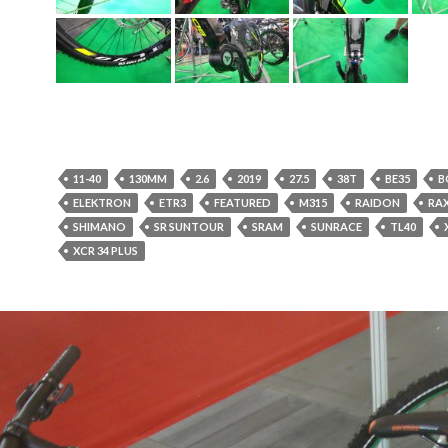
11-40
130MM
2.6
2019
27.5
38T
BE35
B
ELEKTRON
ETR3
FEATURED
M315
RAIDON
RA
SHIMANO
SR SUNTOUR
SRAM
SUNRACE
TL40
XCR 34 PLUS