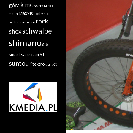
kmc
góra
m315
M7000
Maxxis
nobby nic
marin
rock
performance
pro
schwalbe
shox
shimano
slx
sr
sram
smart sam
suntour
xt
tektro
trail