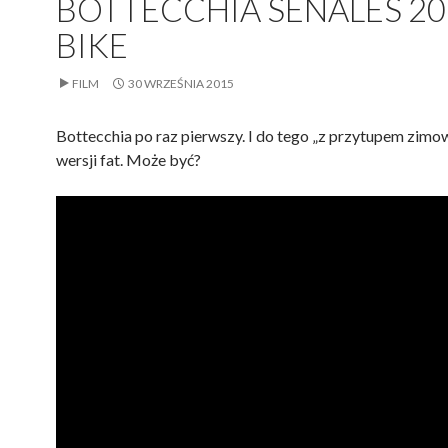
BOTTECCHIA SENALES 20
BIKE
FILM
30 WRZEŚNIA 2015
Bottecchia po raz pierwszy. I do tego „z przytupem zimo
wersji fat. Może być?