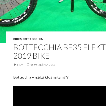
BIKES
,
BOTTECCHIA
BOTTECCHIA BE35 ELEK
2019 BIKE
FILM
15 WRZEŚNIA 2018
Bottecchia – jeździ ktoś na tym???