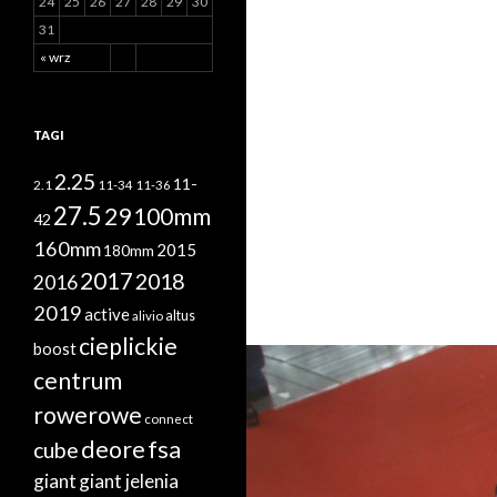
24
25
26
27
28
29
30
31
« wrz
TAGI
2.25
11-
2.1
11-34
11-36
27.5
29
100mm
42
160mm
2015
180mm
2017
2018
2016
2019
active
altus
alivio
cieplickie
boost
centrum
rowerowe
connect
deore
fsa
cube
giant
giant jelenia