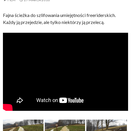
Fajna ścieżka do szlifowania umiejętności freeriderskich.
Każdy ją przejedzie, ale tylko niektórzy ją przelecą.