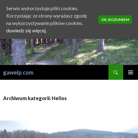
Serwis wykorzystuje pliki cookies.
Korzystając ze strony wyrażasz zgodę
OK, ROZUMIEM
na wykorzystywanie plików cookies.
dowiedz się więcej.
Szukaj
gawelp.com
PRZESKOCZ
MENU
DO
GŁÓWN
TREŚCI
Archiwum kategorii: Helios