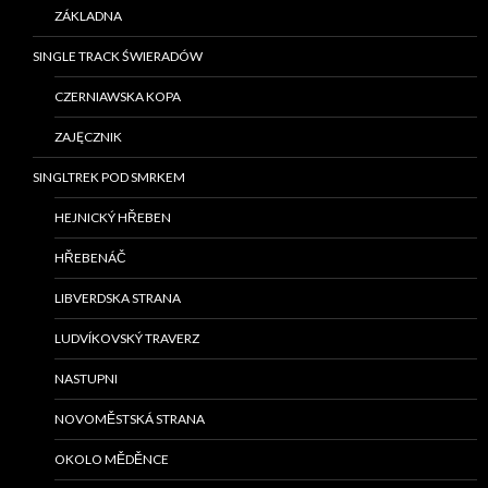
ZÁKLADNA
SINGLE TRACK ŚWIERADÓW
CZERNIAWSKA KOPA
ZAJĘCZNIK
SINGLTREK POD SMRKEM
HEJNICKÝ HŘEBEN
HŘEBENÁČ
LIBVERDSKA STRANA
LUDVÍKOVSKÝ TRAVERZ
NASTUPNI
NOVOMĚSTSKÁ STRANA
OKOLO MĚDĚNCE