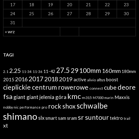
17
18
19
20
21
22
23
24
25
26
27
28
29
30
31
« wrz
TAGI
27.5
29
100mm
2.25
160mm
11-42
180mm
2.1
11-34
11-36
2017
2018
2019
2016
2015
active
boost
altus
alivio
cieplickie centrum rowerowe
deore
cube
connect
kmc
fsa
giant
giant jelenia góra
Maxxis
m315
M7000
marin
schwalbe
rock shox
nobby nic
performance
pro
shimano
sr suntour
slx
sram
tektro
smart sam
trail
xt