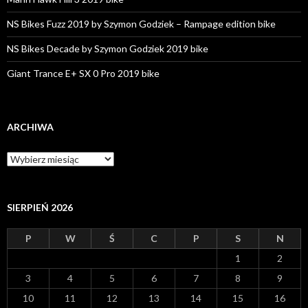
NS Bikes Fuzz 2019 by Szymon Godziek – Rampage edition bike
NS Bikes Decade by Szymon Godziek 2019 bike
Giant Trance E+ SX 0 Pro 2019 bike
ARCHIWA
A
r
c
h
i
SIERPIEŃ 2026
w
a
P
W
Ś
C
P
S
N
1
2
3
4
5
6
7
8
9
10
11
12
13
14
15
16