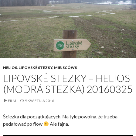
HELIOS
,
LIPOVSKÉ STEZKY
,
MIEJSCÓWKI
LIPOVSKÉ STEZKY – HELIOS
(MODRÁ STEZKA) 20160325
FILM
9 KWIETNIA 2016
Ścieżka dla początkujących. Na tyle powolna, że trzeba
pedałować po flow
Ale fajna.