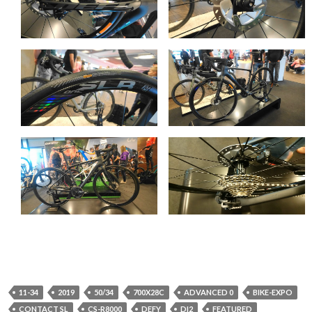
11-34
2019
50/34
700X28C
ADVANCED 0
BIKE-EXPO
CONTACT SL
CS-R8000
DEFY
DI2
FEATURED