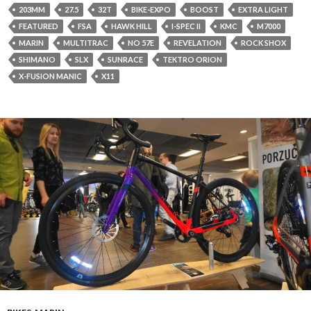
203MM
27.5
32T
BIKE-EXPO
BOOST
EXTRA LIGHT
FEATURED
FSA
HAWK HILL
I-SPEC II
KMC
M7000
MARIN
MULTITRAC
NO 57E
REVELATION
ROCK SHOX
SHIMANO
SLX
SUNRACE
TEKTRO ORION
X-FUSION MANIC
X11