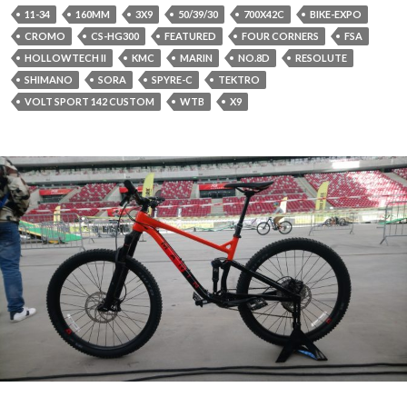
11-34
160MM
3X9
50/39/30
700X42C
BIKE-EXPO
CROMO
CS-HG300
FEATURED
FOUR CORNERS
FSA
HOLLOWTECH II
KMC
MARIN
NO.8D
RESOLUTE
SHIMANO
SORA
SPYRE-C
TEKTRO
VOLT SPORT 142 CUSTOM
WTB
X9