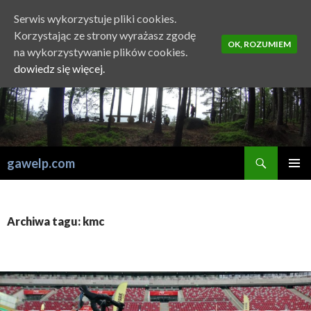
Serwis wykorzystuje pliki cookies.
Korzystając ze strony wyrażasz zgodę
OK, ROZUMIEM
na wykorzystywanie plików cookies.
dowiedz się więcej.
Szukaj
gawelp.com
PRZESKOCZ
MENU
DO
GŁÓWN
TREŚCI
Archiwa tagu: kmc