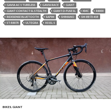
GAVIA AC 1 TUBELESS
GAVIA RACE
GIANT
GIANT CONTACT SL STEALTH
GIANT D-FUSE SL
KMC
R8000
RIDESENSE BLUETOOTH
SAPIM
SHIMANO
SM-BB72-41B
ST-R8070
ULTEGRA
X11SL-1
BIKES
,
GIANT