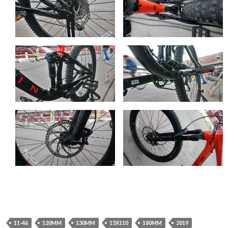
11-46
120MM
130MM
15X110
180MM
2019