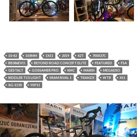
10-42
105MM
1X11
2019
42T
700X37C
BB386EVO
BEYOND ROAD CONCEPT ELITE
FEATURED
FSA
GESTALT
GOSSAMER PRO
KMC
MARIN
MEGAEXO
RIDDLER TCS LIGHT
SRAM RIVAL 1
TRANZX
WTB
X11
XG-1150
YSP11