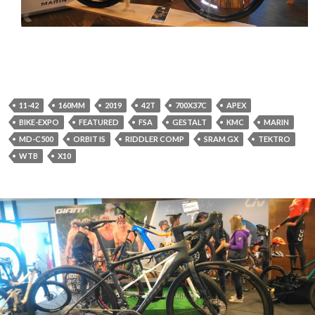
11-42
160MM
2019
42T
700X37C
APEX
BIKE-EXPO
FEATURED
FSA
GESTALT
KMC
MARIN
MD-C500
ORBIT IS
RIDDLER COMP
SRAM GX
TEKTRO
WTB
X10