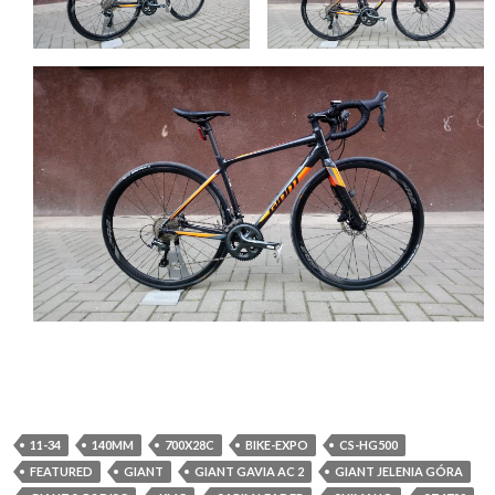
11-34
140MM
700X28C
BIKE-EXPO
CS-HG500
FEATURED
GIANT
GIANT GAVIA AC 2
GIANT JELENIA GÓRA