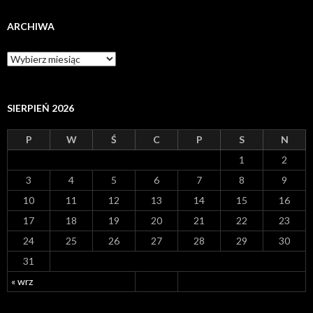
ARCHIWA
A
r
c
h
i
SIERPIEŃ 2026
w
a
P
W
Ś
C
P
S
N
1
2
3
4
5
6
7
8
9
10
11
12
13
14
15
16
17
18
19
20
21
22
23
24
25
26
27
28
29
30
31
« wrz