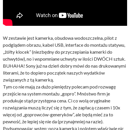
W zestawie jest kamerka, obudowa wodoszczelna, pilot z
podglądem obrazu, kabel USB, interface do montażu statywu,
„żółty klocek” (niezbędny do przyczepiania kamerki do
uchwytów), no i wspomniane uchwyty w ilości DWÓCH sztuk.
BUHAHA! Sony już na dzień dobry mówi do nas drukowanymi
literami, że to dopiero początek naszych wydatków
związanych z tą kamerką.
Tym co nie mają za dużo pieniędzy polecam pod rozwagę
przejście na system montażu „gopro”. Mnóstwo firm je
produkuje stąd przystępna cena. Ci co wolą oryginalne
rozwiązania muszą liczyć się z tym, że zapłacą czasem i 10x
więcej od „goprowców-generyków”, ale będą mieć za to
pewność, że lepiej się nie da (przynajmniej na razie).
Podsumowując wstęp: poza kamerką i polotem właściwie nic