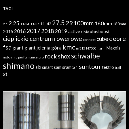
TAGI
27.5
29
100mm
2.25
160mm
11-42
180mm
2.1
11-34
11-36
2017
2018
2019
2016
2015
active
boost
altus
alivio
cieplickie centrum rowerowe
deore
cube
connect
kmc
fsa
giant
giant jelenia góra
Maxxis
m315
M7000
marin
schwalbe
rock shox
nobby nic
performance
pro
shimano
sr suntour
slx
sram
tektro
smart sam
trail
xt