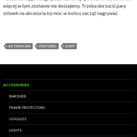
więcej w tym zestawie nie dostajemy. Trzeba dorzucić parę
stówek na akcesoria by móc w końcu zacząć nagrywać.
ACTION CAM
FEATURED
SONY
ACCESSORIES
BAR ENDS
FRAME PROTECTORS
GOGGLES
LIGHTS