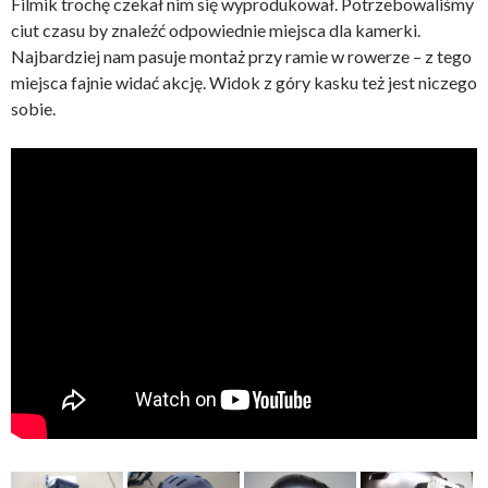
Filmik trochę czekał nim się wyprodukował. Potrzebowaliśmy
ciut czasu by znaleźć odpowiednie miejsca dla kamerki.
Najbardziej nam pasuje montaż przy ramie w rowerze – z tego
miejsca fajnie widać akcję. Widok z góry kasku też jest niczego
sobie.