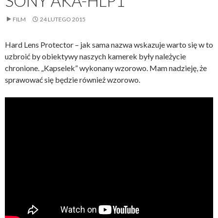
SONY AKA-HLP1
FILM
24 LUTEGO 2015
Hard Lens Protector – jak sama nazwa wskazuje warto się w to
uzbroić by obiektywy naszych kamerek były należycie
chronione. „Kapselek” wykonany wzorowo. Mam nadzieję, że
sprawować się będzie również wzorowo.