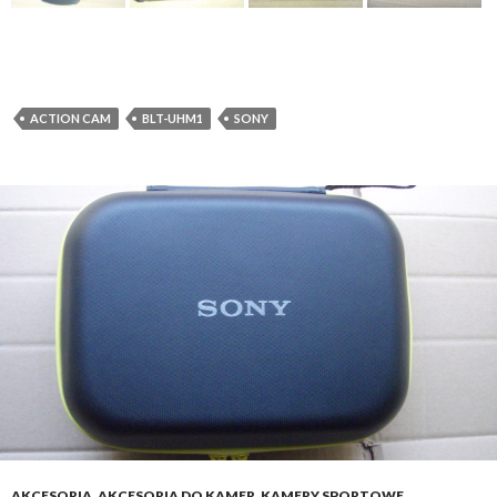
ACTION CAM
BLT-UHM1
SONY
AKCESORIA
,
AKCESORIA DO KAMER
,
KAMERY SPORTOWE