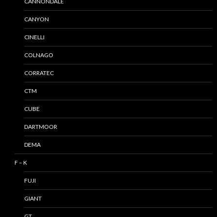
CANNONDALE
CANYON
CINELLI
COLNAGO
CORRATEC
CTM
CUBE
DARTMOOR
DEMA
F – K
FUJI
GIANT
GT