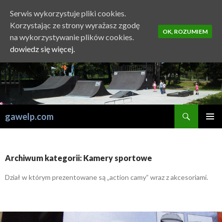
Serwis wykorzystuje pliki cookies.
Korzystając ze strony wyrażasz zgodę
OK, ROZUMIEM
na wykorzystywanie plików cookies.
dowiedz się więcej.
Szukaj
gawelp.com
PRZESKOCZ
MENU
DO
GŁÓWN
TREŚCI
Archiwum kategorii: Kamery sportowe
Dział w którym prezentowane są „action camy” wraz z akcesoriami.