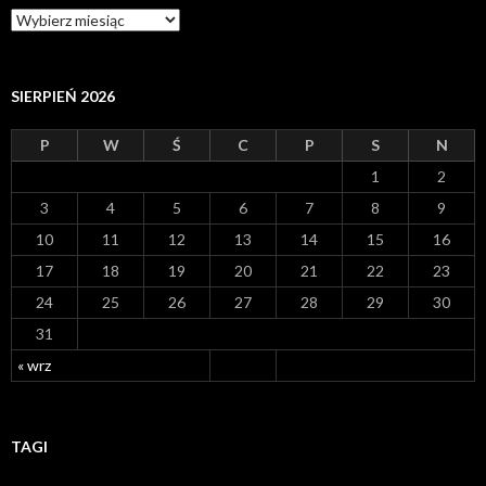
A
r
c
h
i
SIERPIEŃ 2026
w
a
P
W
Ś
C
P
S
N
1
2
3
4
5
6
7
8
9
10
11
12
13
14
15
16
17
18
19
20
21
22
23
24
25
26
27
28
29
30
31
« wrz
TAGI