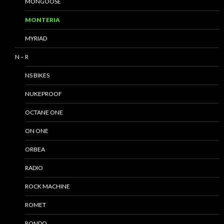
MONGOOSE
MONTERIA
MYRIAD
N – R
NS BIKES
NUKEPROOF
OCTANE ONE
ON ONE
ORBEA
RADIO
ROCK MACHINE
ROMET
RONDO