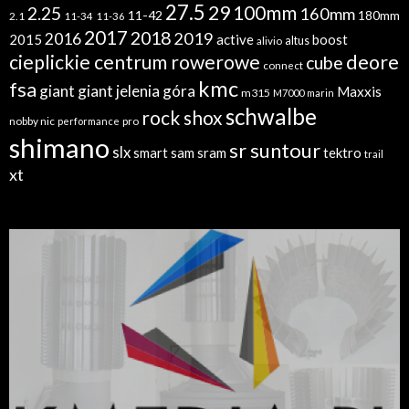
27.5
29
100mm
2.25
160mm
11-42
180mm
2.1
11-34
11-36
2017
2018
2019
2016
2015
active
boost
altus
alivio
cieplickie centrum rowerowe
deore
cube
connect
kmc
fsa
giant
giant jelenia góra
Maxxis
m315
M7000
marin
schwalbe
rock shox
nobby nic
performance
pro
shimano
sr suntour
slx
sram
tektro
smart sam
trail
xt