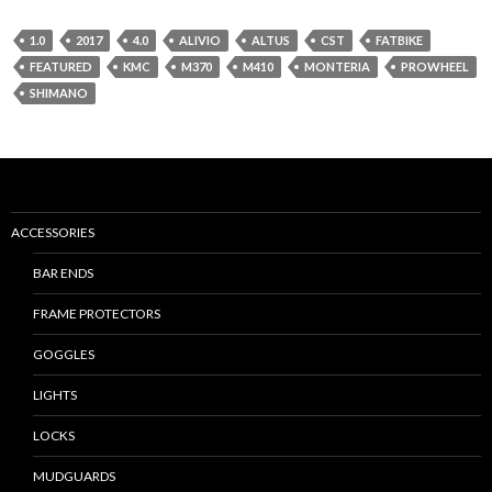
1.0
2017
4.0
ALIVIO
ALTUS
CST
FATBIKE
FEATURED
KMC
M370
M410
MONTERIA
PROWHEEL
SHIMANO
ACCESSORIES
BAR ENDS
FRAME PROTECTORS
GOGGLES
LIGHTS
LOCKS
MUDGUARDS