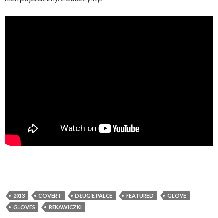
2013
COVERT
DŁUGIE PALCE
FEATURED
GLOVE
GLOVES
RĘKAWICZKI