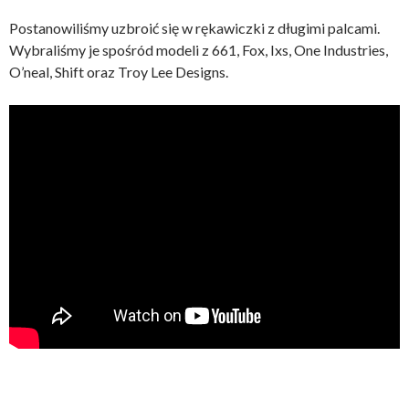
Postanowiliśmy uzbroić się w rękawiczki z długimi palcami.
Wybraliśmy je spośród modeli z 661, Fox, Ixs, One Industries,
O’neal, Shift oraz Troy Lee Designs.