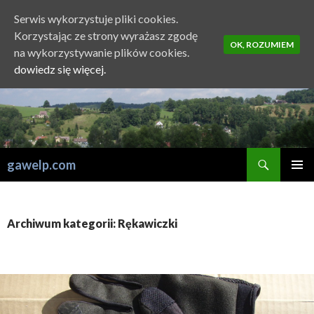
Serwis wykorzystuje pliki cookies.
Korzystając ze strony wyrażasz zgodę
OK, ROZUMIEM
na wykorzystywanie plików cookies.
dowiedz się więcej.
Szukaj
gawelp.com
PRZESKOCZ
MENU
DO
GŁÓWN
TREŚCI
Archiwum kategorii: Rękawiczki