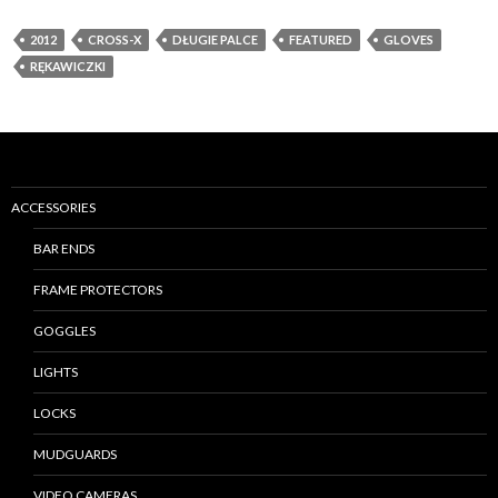
2012
CROSS-X
DŁUGIE PALCE
FEATURED
GLOVES
RĘKAWICZKI
ACCESSORIES
BAR ENDS
FRAME PROTECTORS
GOGGLES
LIGHTS
LOCKS
MUDGUARDS
VIDEO CAMERAS