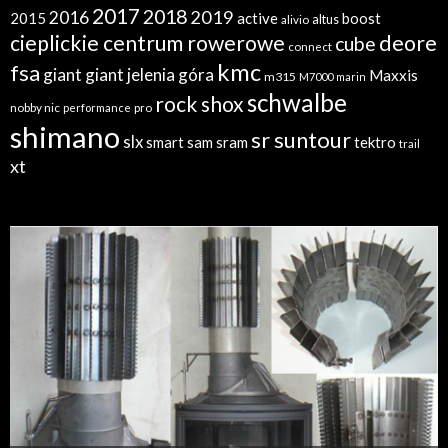
2017
2018
2019
2016
2015
active
boost
altus
alivio
cieplickie centrum rowerowe
deore
cube
connect
kmc
fsa
giant
giant jelenia góra
Maxxis
m315
M7000
marin
schwalbe
rock shox
nobby nic
performance
pro
shimano
sr suntour
slx
sram
tektro
smart sam
trail
xt