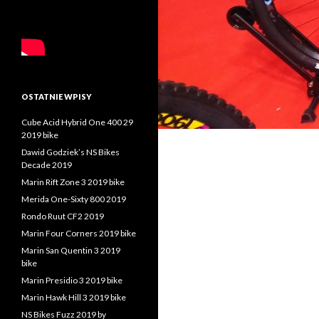
OSTATNIE WPISY
Cube Acid Hybrid One 400 29
2019 bike
Dawid Godziek’s NS Bikes
Decade 2019
Marin Rift Zone 3 2019 bike
Merida One-Sixty 800 2019
Rondo Ruut CF2 2019
Marin Four Corners 2019 bike
Marin San Quentin 3 2019
bike
Marin Presidio 3 2019 bike
Marin Hawk Hill 3 2019 bike
NS Bikes Fuzz 2019 by