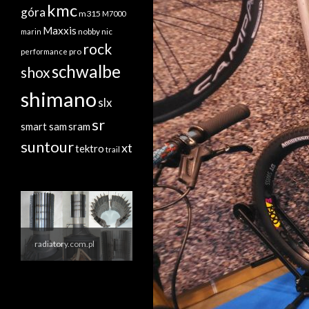
kmc
góra
m315
M7000
Maxxis
nobby nic
marin
rock
performance
pro
schwalbe
shox
shimano
slx
sr
sram
smart sam
suntour
xt
tektro
trail
radiatory.com.pl