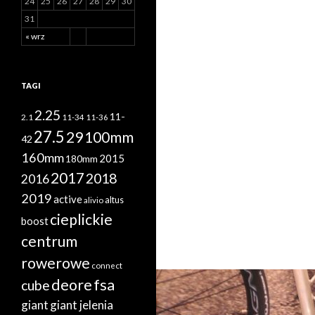
24
25
26
27
28
29
30
31
« wrz
TAGI
2.25
11-
2.1
11-34
11-36
27.5
29
100mm
42
160mm
2015
180mm
2017
2018
2016
2019
active
altus
alivio
cieplickie
boost
centrum
rowerowe
connect
deore
fsa
cube
giant
giant jelenia