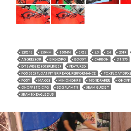
12X148
150MM
160MM
1X12
2.3
2.4
2019
AGGRESSOR
BIKE-EXPO
BOOST
CARBON
DT 370
DT SWISS E1900 SPLINE 29
FEATURED
FOX 36 29 FLOAT FIT GRIP EVOL PERFORMANCE
FOX FLOAT DPX2
FOXY
MAXXIS
MINION DHR II
MONDRAKER
ONOFF
ONOFF STOIC FG
SDG FLY MTN
SRAM GUIDE T
SRAM NX EAGLE DUB