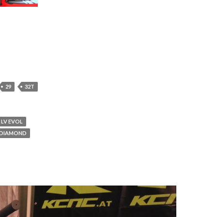
29
32T
 LV EVOL
 DIAMOND