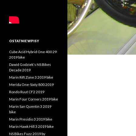
OSTATNIE WPISY
Cube Acid Hybrid One 400 29
2019 bike
Dawid Godziek’s NS Bikes
Decade 2019
Marin Rift Zone 3 2019 bike
Merida One-Sixty 800 2019
Rondo Ruut CF2 2019
Marin Four Corners 2019 bike
Marin San Quentin 3 2019
bike
Marin Presidio 3 2019 bike
Marin Hawk Hill 3 2019 bike
NS Bikes Fuzz 2019 by