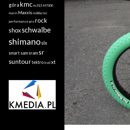
kmc
góra
m315
M7000
Maxxis
nobby nic
marin
rock
performance
pro
schwalbe
shox
shimano
slx
sr
sram
smart sam
suntour
xt
tektro
trail
radiatory.com.pl