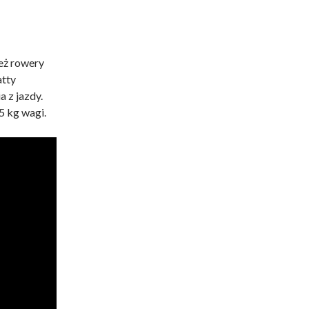
eż rowery
atty
a z jazdy.
5 kg wagi.