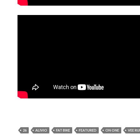
26
ALIVIO
FAT BIKE
FEATURED
ON ONE
VEE RU