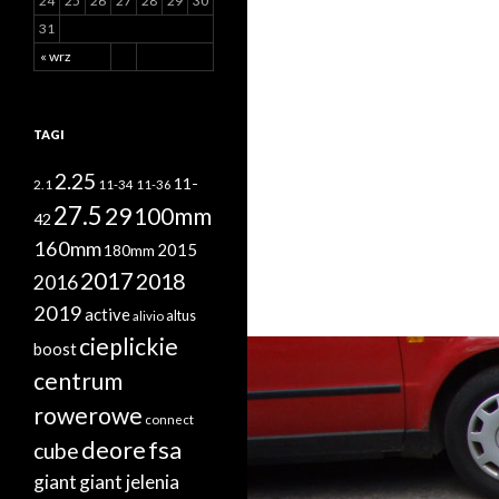
24
25
26
27
28
29
30
31
« wrz
TAGI
2.25
11-
2.1
11-34
11-36
27.5
29
100mm
42
160mm
2015
180mm
2017
2018
2016
2019
active
altus
alivio
cieplickie
boost
centrum
rowerowe
connect
deore
fsa
cube
giant
giant jelenia