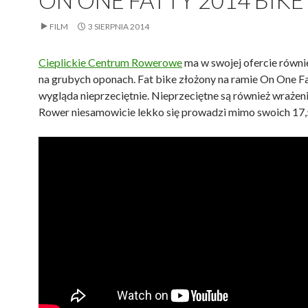
FILM
3 SIERPNIA 2014
Cieplickie Centrum Rowerowe
ma w swojej ofercie równi
na grubych oponach. Fat bike złożony na ramie On One F
wygląda nieprzeciętnie. Nieprzeciętne są również wrażeni
Rower niesamowicie lekko się prowadzi mimo swoich 17,