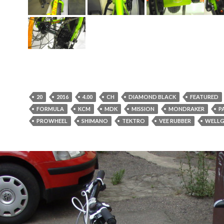
20
2016
4.00
CH
DIAMOND BLACK
FEATURED
FORMULA
KCM
MDK
MISSION
MONDRAKER
P
PROWHEEL
SHIMANO
TEKTRO
VEE RUBBER
WELL