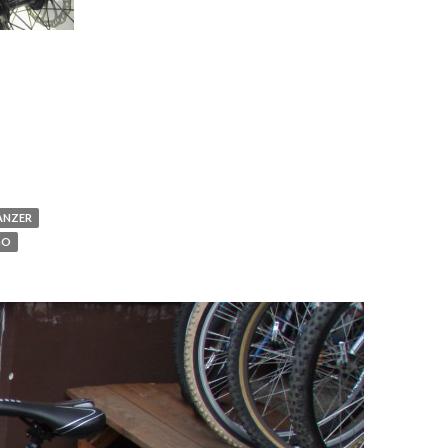
ANZER
GO