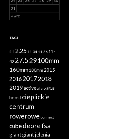
24
25
26
27
28
29
30
31
« wrz
TAGI
2.25
11-
2.1
11-34
11-36
27.5
29
100mm
42
160mm
2015
180mm
2017
2018
2016
2019
active
altus
alivio
cieplickie
boost
centrum
rowerowe
connect
deore
fsa
cube
giant
giant jelenia