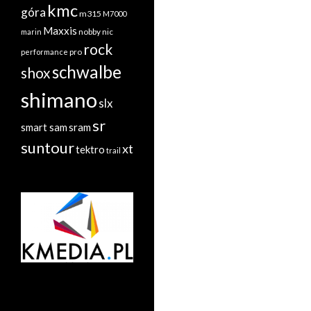
kmc
góra
m315
M7000
Maxxis
nobby nic
marin
rock
performance
pro
schwalbe
shox
shimano
slx
sr
sram
smart sam
suntour
xt
tektro
trail