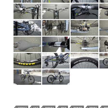
150X12
1X7
200MM
2018
203MM
20MM
20X