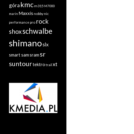
kmc
góra
m315
M7000
Maxxis
nobby nic
marin
rock
performance
pro
schwalbe
shox
shimano
slx
sr
sram
smart sam
suntour
xt
tektro
trail
radiatory.com.pl