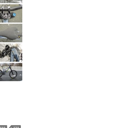
110
27.5