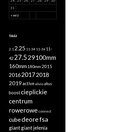
24
25
26
27
28
29
30
31
« wrz
TAGI
2.25
11-
2.1
11-34
11-36
27.5
29
100mm
42
160mm
2015
180mm
2017
2018
2016
2019
active
altus
alivio
cieplickie
boost
centrum
rowerowe
connect
deore
fsa
cube
giant
giant jelenia