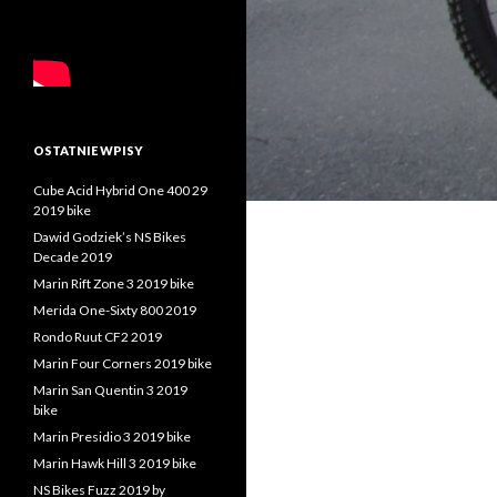
OSTATNIE WPISY
Cube Acid Hybrid One 400 29
2019 bike
Dawid Godziek’s NS Bikes
Decade 2019
Marin Rift Zone 3 2019 bike
Merida One-Sixty 800 2019
Rondo Ruut CF2 2019
Marin Four Corners 2019 bike
Marin San Quentin 3 2019
bike
Marin Presidio 3 2019 bike
Marin Hawk Hill 3 2019 bike
NS Bikes Fuzz 2019 by