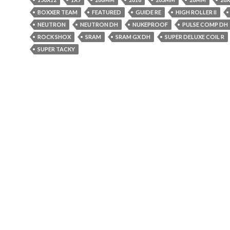
BOXXER TEAM
FEATURED
GUIDE RE
HIGH ROLLER II
NEUTRON
NEUTRON DH
NUKEPROOF
PULSE COMP DH
ROCK SHOX
SRAM
SRAM GX DH
SUPER DELUXE COIL R
SUPER TACKY