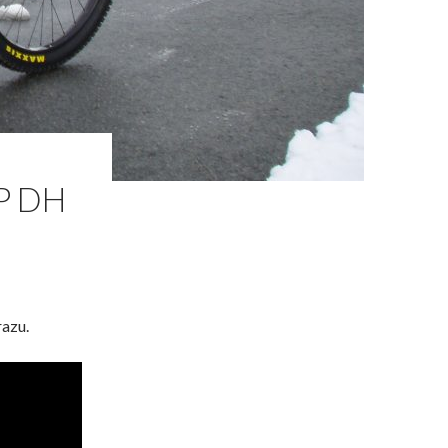
P DH
razu.