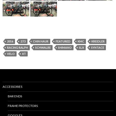
2016
27.5
CHIN HAUR
FEATURED
KMC
KREIDLER
RACING RALPH
SCHWALBE
SHIMANO
SLX
SYNTACE
VELO
XT
ACCESSORIES
BAR ENDS
FRAME PROTECTORS
GOGGLES