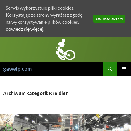
Serwis wykorzystuje pliki cookies.
Korzystając ze strony wyrażasz zgodę
OK, ROZUMIEM
na wykorzystywanie plików cookies.
dowiedz się więcej.
Szukaj
gawelp.com
PRZESKOCZ
MENU
DO
GŁÓWN
TREŚCI
Archiwum kategorii: Kreidler