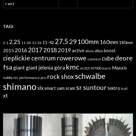
« wrz
TAGI
27.5
29
100mm
2.25
160mm
11-42
180mm
2.1
11-34
11-36
2017
2018
2019
2016
2015
active
boost
altus
alivio
cieplickie centrum rowerowe
deore
cube
connect
kmc
fsa
giant
giant jelenia góra
Maxxis
m315
M7000
marin
schwalbe
rock shox
nobby nic
performance
pro
shimano
sr suntour
slx
sram
tektro
smart sam
trail
xt