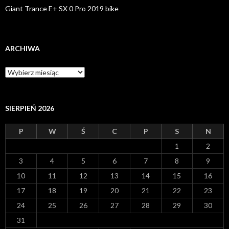
Giant Trance E+ SX 0 Pro 2019 bike
ARCHIWA
A
r
c
h
i
SIERPIEŃ 2026
w
a
P
W
Ś
C
P
S
N
1
2
3
4
5
6
7
8
9
10
11
12
13
14
15
16
17
18
19
20
21
22
23
24
25
26
27
28
29
30
31