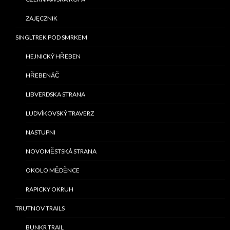
ZAJĘCZNIK
SINGLTREK POD SMRKEM
HEJNICKÝ HŘEBEN
HŘEBENÁČ
LIBVERDSKA STRANA
LUDVÍKOVSKÝ TRAVERZ
NASTUPNI
NOVOMĚSTSKÁ STRANA
OKOLO MĚDĚNCE
RAPICKY OKRUH
TRUTNOV TRAILS
BUNKR TRAIL