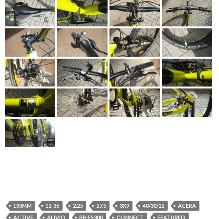
100MM
12-36
2.25
27.5
3X9
40/30/22
ACERA
ACTIVE
ALIVIO
BB-ES300
CONNECT
FEATURED