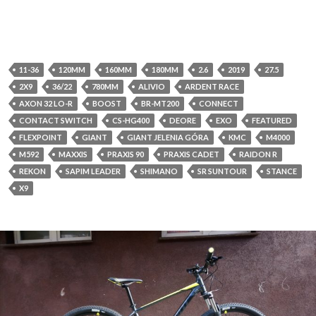
11-36
120MM
160MM
180MM
2.6
2019
27.5
2X9
36/22
780MM
ALIVIO
ARDENT RACE
AXON 32 LO-R
BOOST
BR-MT200
CONNECT
CONTACT SWITCH
CS-HG400
DEORE
EXO
FEATURED
FLEXPOINT
GIANT
GIANT JELENIA GÓRA
KMC
M4000
M592
MAXXIS
PRAXIS 90
PRAXIS CADET
RAIDON R
REKON
SAPIM LEADER
SHIMANO
SR SUNTOUR
STANCE
X9