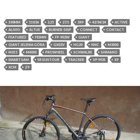
100MM
11X36
2.25
27.5
3X9
42/34/24
ACTIVE
ALIVIO
ALTUS
BURNER-101P
CONNECT
CONTACT
FEATURED
FEIMIN
FP-902W
GIANT
GIANT JELENIA GÓRA
GX03V
HG20
KMC
M3000
M315
M4000
PROWHEEL
SCHWALBE
SHIMANO
SMART SAM
SR SUNTOUR
TRACKER
VP 992S
X9
XCM
Z9