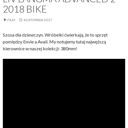
2018 BIKE
FILM
4 LISTOPADA 2017
Szosa dla dziewczyn. Wróbelki ćwierkają, że to sprzęt
pomiędzy Envie a Avail. My notujemy tutaj najwęższą
kierownice w naszej kolekcji: 380mm!