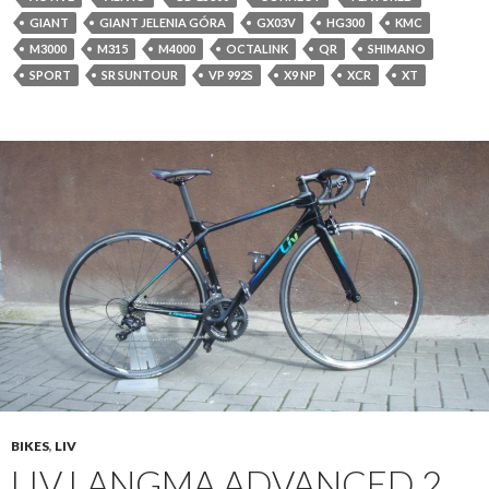
GIANT
GIANT JELENIA GÓRA
GX03V
HG300
KMC
M3000
M315
M4000
OCTALINK
QR
SHIMANO
SPORT
SR SUNTOUR
VP 992S
X9 NP
XCR
XT
BIKES
,
LIV
LIV LANGMA ADVANCED 2