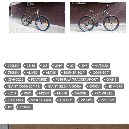
100MM
11-36
2.2
2019
29
3X9
44/32/22
730MM
ALIVIO
ALTUS
BURNER-301P
CONNECT
CS-HG201
FEATURED
FORMULA TRACKER SPORT
GIANT
GIANT CONNECT TR
GIANT JELENIA GÓRA
GX03V
HD-M275
IKON
KMC
M2000
M4000
MAXXIS
PROWHEEL
SHIMANO
SR SUNTOUR
TEKTRO
VP 992S
VP BC-73
X9
XCM RL