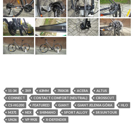
11-34
3X9
63MM
700X38
ACERA
ALTUS
CONNECT
CONTACT COMFORT (NEUTRAL)
CROSSCUT
CS-HG200
FEATURED
GIANT
GIANT JELENIA GÓRA
HLO
M371
NEX
SHIMANO
SPORT ALLOY
SR SUNTOUR
UN26
VP 992S
X-DEFENDER