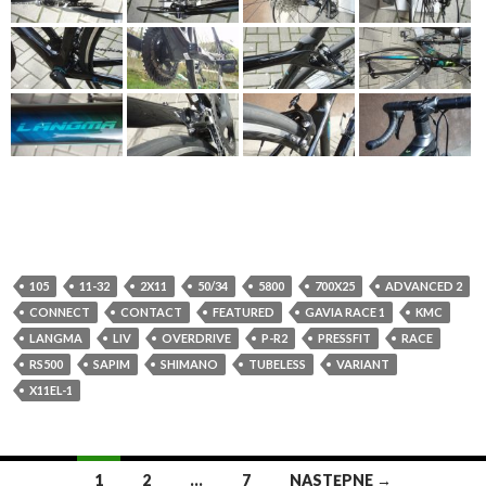
105
11-32
2X11
50/34
5800
700X25
ADVANCED 2
CONNECT
CONTACT
FEATURED
GAVIA RACE 1
KMC
LANGMA
LIV
OVERDRIVE
P-R2
PRESSFIT
RACE
RS500
SAPIM
SHIMANO
TUBELESS
VARIANT
X11EL-1
1
2
…
7
NASTĘPNE →