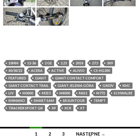
10MM
12-36
2 GE
2.25
2018
27.5
3X9
40/30/22
ACERA
ACTIVE
ALIVIO
CS-HG300
FEATURED
GIANT
GIANT CONTACT COMFORT
GIANT CONTACT TRAIL
GIANT JELENIA GÓRA
GX03V
KMC
LIV
M3000
M315
M4000
M611
M772
SCHWALBE
SHIMANO
SMART SAM
SR SUNTOUR
TEMPT
TRACKER SPORT QR
X9
XCR
XT
1
2
3
NASTĘPNE →