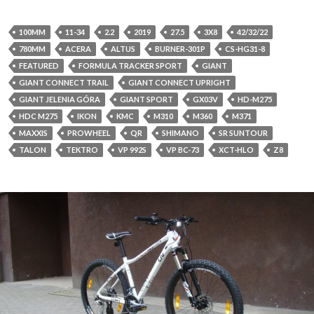
100MM
11-34
2.2
2019
27.5
3X8
42/32/22
780MM
ACERA
ALTUS
BURNER-301P
CS-HG31-8
FEATURED
FORMULA TRACKER SPORT
GIANT
GIANT CONNECT TRAIL
GIANT CONNECT UPRIGHT
GIANT JELENIA GÓRA
GIANT SPORT
GX03V
HD-M275
HDC M275
IKON
KMC
M310
M360
M371
MAXXIS
PROWHEEL
QR
SHIMANO
SR SUNTOUR
TALON
TEKTRO
VP 992S
VP BC-73
XCT-HLO
Z8