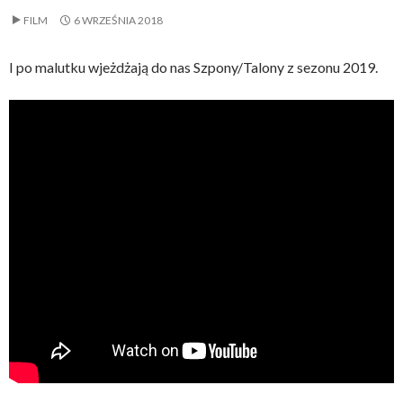
FILM
6 WRZEŚNIA 2018
I po malutku wjeżdżają do nas Szpony/Talony z sezonu 2019.