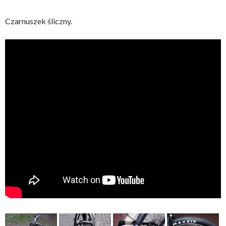
Czarnuszek śliczny.