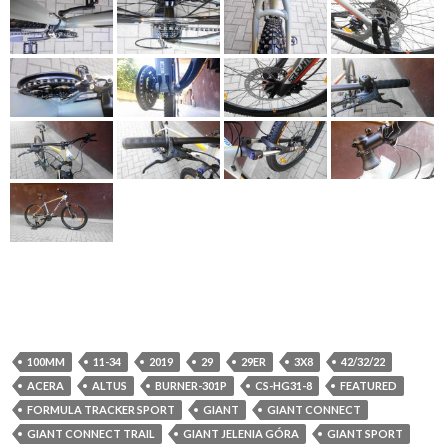
100MM
11-34
2019
29
29ER
3X8
42/32/22
ACERA
ALTUS
BURNER-301P
CS-HG31-8
FEATURED
FORMULA TRACKER SPORT
GIANT
GIANT CONNECT
GIANT CONNECT TRAIL
GIANT JELENIA GÓRA
GIANT SPORT