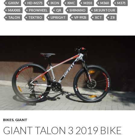
GX03V
HD-M275
IKON
KMC
M310
M360
M371
MAXXIS
PROWHEEL
QR
SHIMANO
SR SUNTOUR
TALON
TEKTRO
UPRIGHT
VP 992S
XCT
Z8
BIKES
,
GIANT
GIANT TALON 3 2019 BIKE