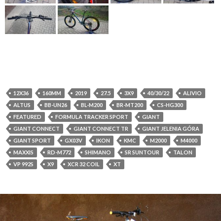
12X36
160MM
2019
27.5
3X9
40/30/22
ALIVIO
ALTUS
BB-UN26
BL-M200
BR-MT200
CS-HG300
FEATURED
FORMULA TRACKER SPORT
GIANT
GIANT CONNECT
GIANT CONNECT TR
GIANT JELENIA GÓRA
GIANT SPORT
GX03V
IKON
KMC
M2000
M4000
MAXXIS
RD-M772
SHIMANO
SR SUNTOUR
TALON
VP 992S
X9
XCR 32 COIL
XT