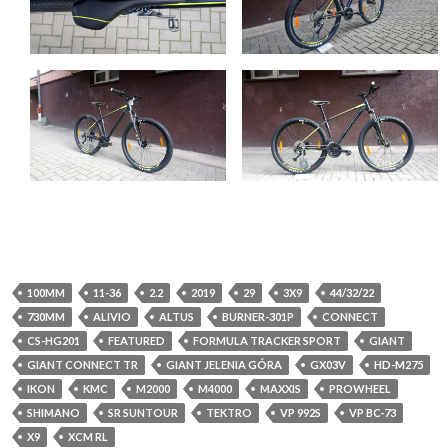
100MM
11-36
2.2
2019
29
3X9
44/32/22
730MM
ALIVIO
ALTUS
BURNER-301P
CONNECT
CS-HG201
FEATURED
FORMULA TRACKER SPORT
GIANT
GIANT CONNECT TR
GIANT JELENIA GÓRA
GX03V
HD-M275
IKON
KMC
M2000
M4000
MAXXIS
PROWHEEL
SHIMANO
SR SUNTOUR
TEKTRO
VP 992S
VP BC-73
X9
XCM RL