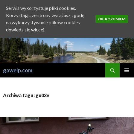
Serwis wykorzystuje pliki cookies.
Korzystając ze strony wyrażasz zgodę
OK, ROZUMIEM
na wykorzystywanie plików cookies.
dowiedz się więcej.
Szukaj
gawelp.com
PRZESKOCZ
MENU
DO
GŁÓWN
TREŚCI
Archiwa tagu: gx03v