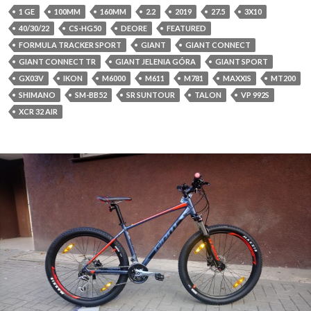
1 GE
100MM
160MM
2.2
2019
27.5
3X10
40/30/22
CS-HG50
DEORE
FEATURED
FORMULA TRACKER SPORT
GIANT
GIANT CONNECT
GIANT CONNECT TR
GIANT JELENIA GÓRA
GIANT SPORT
GX03V
IKON
M6000
M611
M781
MAXXIS
MT200
SHIMANO
SM-BB52
SR SUNTOUR
TALON
VP 992S
XCR 32 AIR