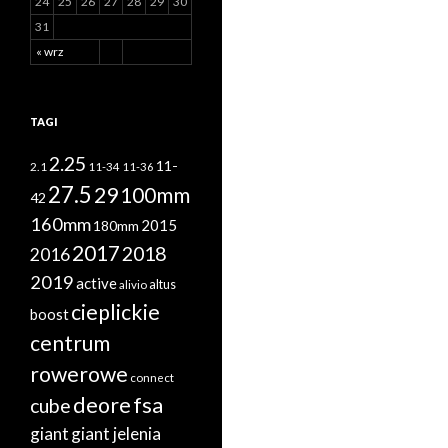
24
25
26
27
28
29
30
31
« wrz
TAGI
2.25
11-
2.1
11-34
11-36
27.5
29
100mm
42
160mm
2015
180mm
2017
2018
2016
2019
active
altus
alivio
cieplickie
boost
centrum
rowerowe
connect
deore
fsa
cube
giant
giant jelenia