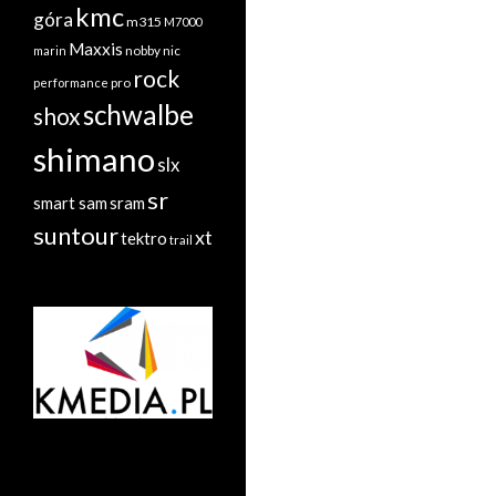
kmc
góra
m315
M7000
Maxxis
nobby nic
marin
rock
performance
pro
schwalbe
shox
shimano
slx
sr
sram
smart sam
suntour
xt
tektro
trail