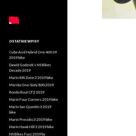
OSTATNIE WPISY
Cube Acid Hybrid One 400 29
2019 bike
Dawid Godziek’s NS Bikes
Decade 2019
Marin Rift Zone 3 2019 bike
Merida One-Sixty 800 2019
Rondo Ruut CF2 2019
Marin Four Corners 2019 bike
Marin San Quentin 3 2019
bike
Marin Presidio 3 2019 bike
Marin Hawk Hill 3 2019 bike
NS Bikes Fuzz 2019 by