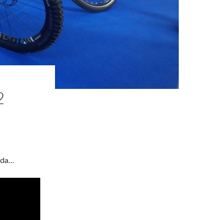
2
koda…