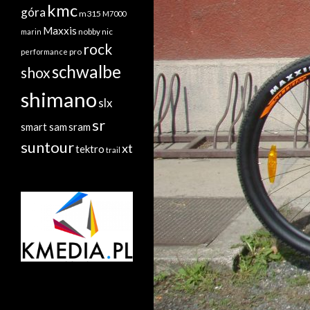
kmc
góra
m315
M7000
Maxxis
nobby nic
marin
rock
performance
pro
schwalbe
shox
shimano
slx
sr
sram
smart sam
suntour
xt
tektro
trail