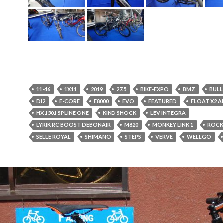
11-46
1X11
2019
27.5
BIKE-EXPO
BMZ
BULL
DI2
E-CORE
E8000
EVO
FEATURED
FLOAT X2 A
HX 1501 SPLINE ONE
KIND SHOCK
LEV INTEGRA
LYRIK RC BOOST DEBONAIR
M820
MONKEY LINK 1
ROCK
SELLE ROYAL
SHIMANO
STEPS
VERVE
WELLGO