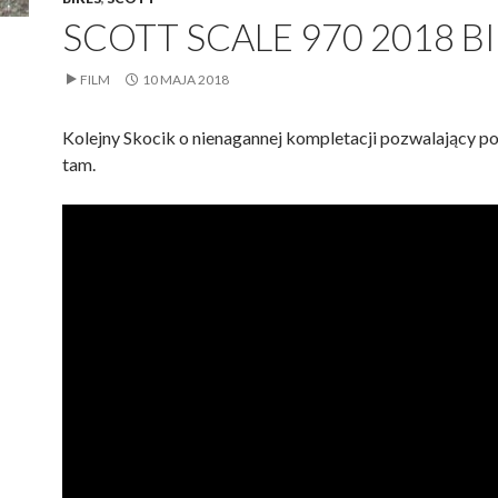
SCOTT SCALE 970 2018 B
FILM
10 MAJA 2018
Kolejny Skocik o nienagannej kompletacji pozwalający poj
tam.