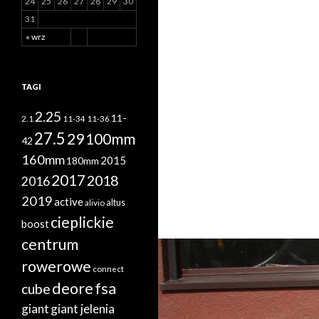
24
25
26
27
28
29
30
31
« wrz
TAGI
2.25
11-
2.1
11-34
11-36
27.5
29
100mm
42
160mm
2015
180mm
2017
2018
2016
2019
active
altus
alivio
cieplickie
boost
centrum
rowerowe
connect
deore
fsa
cube
giant
giant jelenia