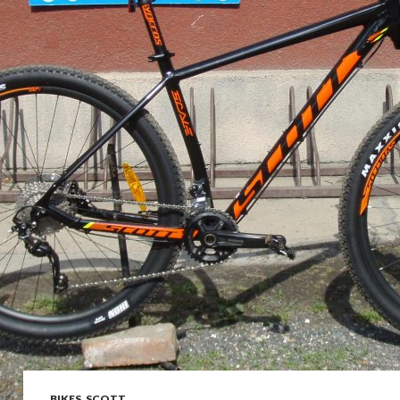
BIKES
,
SCOTT