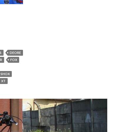
S
DEORE
IR
FOX
 SHOX
XT