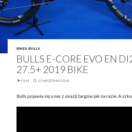
BIKES
,
BULLS
BULLS E-CORE EVO EN DI
27.5+ 2019 BIKE
FILM
21 WRZEŚNIA 2018
Bulls pojawia się u nas z okazji targów jak na razie. A sz