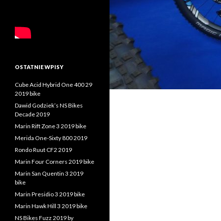
OSTATNIE WPISY
Cube Acid Hybrid One 400 29
2019 bike
Dawid Godziek’s NS Bikes
Decade 2019
Marin Rift Zone 3 2019 bike
Merida One-Sixty 800 2019
Rondo Ruut CF2 2019
Marin Four Corners 2019 bike
Marin San Quentin 3 2019
bike
Marin Presidio 3 2019 bike
Marin Hawk Hill 3 2019 bike
NS Bikes Fuzz 2019 by