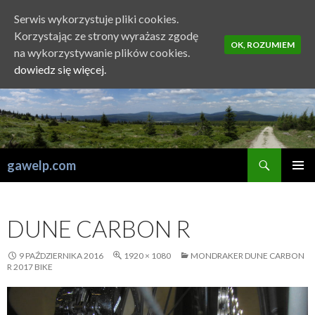
Serwis wykorzystuje pliki cookies.
Korzystając ze strony wyrażasz zgodę
OK, ROZUMIEM
na wykorzystywanie plików cookies.
dowiedz się więcej.
Szukaj
gawelp.com
PRZESKOCZ
MENU
DO
GŁÓWN
TREŚCI
DUNE CARBON R
9 PAŹDZIERNIKA 2016
1920 × 1080
MONDRAKER DUNE CARBON
R 2017 BIKE