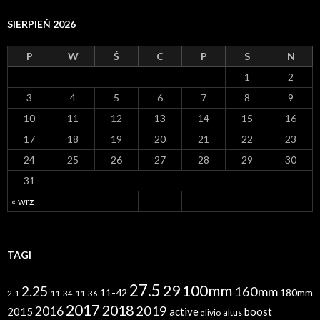
h
i
SIERPIEŃ 2026
w
a
P
W
Ś
C
P
S
N
1
2
3
4
5
6
7
8
9
10
11
12
13
14
15
16
17
18
19
20
21
22
23
24
25
26
27
28
29
30
31
« wrz
TAGI
27.5
29
100mm
2.25
160mm
11-42
180mm
2.1
11-34
11-36
2017
2018
2019
2016
2015
active
boost
altus
alivio