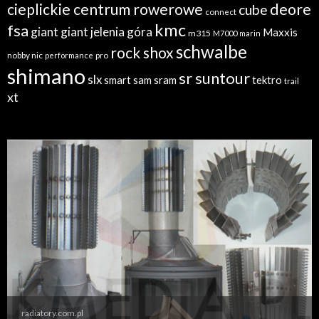
cieplickie centrum rowerowe
deore
cube
connect
kmc
fsa
giant
giant jelenia góra
Maxxis
m315
M7000
marin
schwalbe
rock shox
nobby nic
performance
pro
shimano
sr suntour
slx
sram
tektro
smart sam
trail
xt
radiatory.com.pl