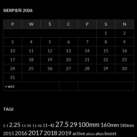
h
i
SIERPIEŃ 2026
w
a
P
W
Ś
C
P
S
N
1
2
3
4
5
6
7
8
9
10
11
12
13
14
15
16
17
18
19
20
21
22
23
24
25
26
27
28
29
30
31
« wrz
TAGI
27.5
29
100mm
2.25
160mm
11-42
180mm
2.1
11-34
11-36
2017
2018
2019
2016
2015
active
boost
altus
alivio