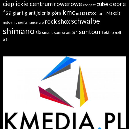
cieplickie centrum rowerowe
deore
cube
connect
kmc
fsa
giant
giant jelenia góra
Maxxis
m315
M7000
marin
schwalbe
rock shox
nobby nic
performance
pro
shimano
sr suntour
slx
sram
tektro
smart sam
trail
xt
radiatory.com.pl