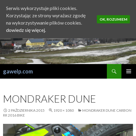
Serwis wykorzystuje pliki cookies.
Korzystając ze strony wyrażasz zgodę
OK, ROZUMIEM
na wykorzystywanie plików cookies.
dowiedz się więcej.
Szukaj
gawelp.com
PRZESKOCZ
MENU
DO
GŁÓWN
TREŚCI
MONDRAKER DUNE
2 PAŹDZIERNIKA 2015
1920 × 1080
MONDRAKER DUNE CARBON
RR 2016 BIKE