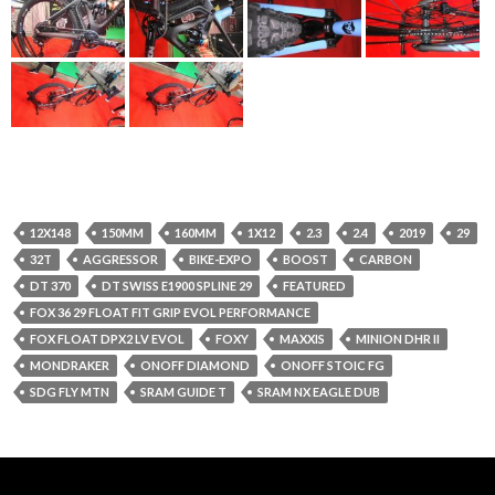
12X148
150MM
160MM
1X12
2.3
2.4
2019
29
32T
AGGRESSOR
BIKE-EXPO
BOOST
CARBON
DT 370
DT SWISS E1900 SPLINE 29
FEATURED
FOX 36 29 FLOAT FIT GRIP EVOL PERFORMANCE
FOX FLOAT DPX2 LV EVOL
FOXY
MAXXIS
MINION DHR II
MONDRAKER
ONOFF DIAMOND
ONOFF STOIC FG
SDG FLY MTN
SRAM GUIDE T
SRAM NX EAGLE DUB