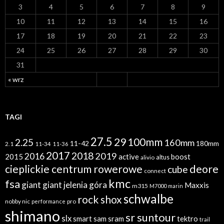
3
4
5
6
7
8
9
10
11
12
13
14
15
16
17
18
19
20
21
22
23
24
25
26
27
28
29
30
31
« wrz
TAGI
27.5
29
100mm
2.25
160mm
11-42
180mm
2.1
11-34
11-36
2017
2018
2019
2016
2015
active
boost
altus
alivio
cieplickie centrum rowerowe
deore
cube
connect
kmc
fsa
giant
giant jelenia góra
Maxxis
m315
M7000
marin
schwalbe
rock shox
nobby nic
performance
pro
shimano
sr suntour
slx
sram
tektro
smart sam
trail