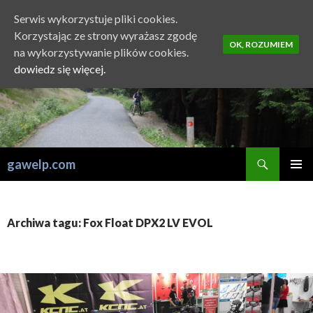
Serwis wykorzystuje pliki cookies.
Korzystając ze strony wyrażasz zgodę
OK, ROZUMIEM
na wykorzystywanie plików cookies.
dowiedz się więcej.
Szukaj
gawelp.com
PRZESKOCZ
MENU
DO
GŁÓWN
TREŚCI
Archiwa tagu: Fox Float DPX2 LV EVOL