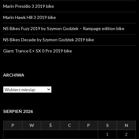
Marin Presidio 3 2019 bike
Marin Hawk Hill 3 2019 bike
NS Bikes Fuzz 2019 by Szymon Godziek – Rampage edition bike
NS Bikes Decade by Szymon Godziek 2019 bike
Giant Trance E+ SX 0 Pro 2019 bike
ARCHIWA
A
r
c
h
i
SIERPIEŃ 2026
w
a
P
W
Ś
C
P
S
N
1
2