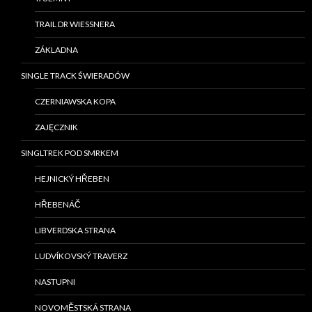
TRAIL DR WIESSNERA
ZÁKLADNA
SINGLE TRACK ŚWIERADÓW
CZERNIAWSKA KOPA
ZAJĘCZNIK
SINGLTREK POD SMRKEM
HEJNICKÝ HŘEBEN
HŘEBENÁČ
LIBVERDSKA STRANA
LUDVÍKOVSKÝ TRAVERZ
NASTUPNI
NOVOMĚSTSKÁ STRANA