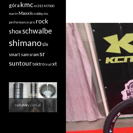
kmc
góra
m315
M7000
Maxxis
nobby nic
marin
rock
performance
pro
schwalbe
shox
shimano
slx
sr
sram
smart sam
suntour
xt
tektro
trail
radiatory.com.pl