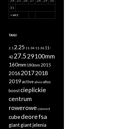
24
25
26
27
28
29
30
31
« wrz
TAGI
2.25
11-
2.1
11-34
11-36
27.5
29
100mm
42
160mm
2015
180mm
2017
2018
2016
2019
active
altus
alivio
cieplickie
boost
centrum
rowerowe
connect
deore
fsa
cube
giant
giant jelenia