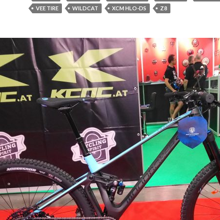
VEE TIRE
WILDCAT
XCM HLO-DS
Z8