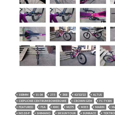
100MM
11-34
27.5
3X8
42/32/22
ALTUS
CIEPLICKIE CENTRUM ROWEROWE
CROWN GEM
FC-TY301
FEATURED
FSA
KMC
M275
M315
MARIN
MA
NO.10-P
SHIMANO
SR SUNTOUR
SUNRACE
TEKTRO