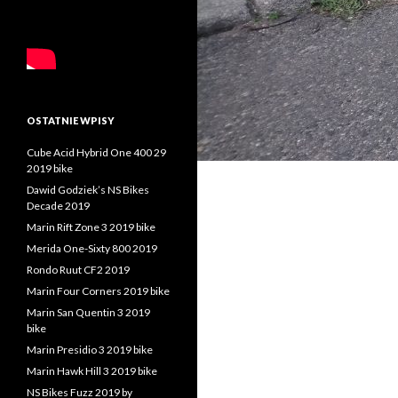
OSTATNIE WPISY
Cube Acid Hybrid One 400 29
2019 bike
Dawid Godziek’s NS Bikes
Decade 2019
Marin Rift Zone 3 2019 bike
Merida One-Sixty 800 2019
Rondo Ruut CF2 2019
Marin Four Corners 2019 bike
Marin San Quentin 3 2019
bike
Marin Presidio 3 2019 bike
Marin Hawk Hill 3 2019 bike
NS Bikes Fuzz 2019 by