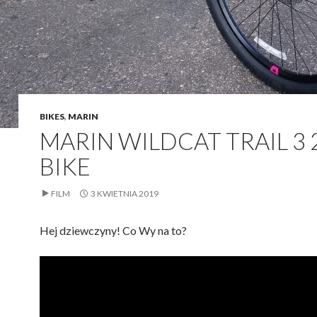
BIKES
,
MARIN
MARIN WILDCAT TRAIL 3 
BIKE
FILM
3 KWIETNIA 2019
Hej dziewczyny! Co Wy na to?