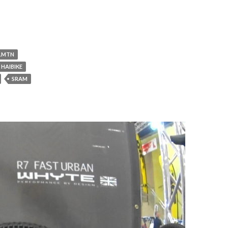
LMTN
HAIBIKE
SRAM