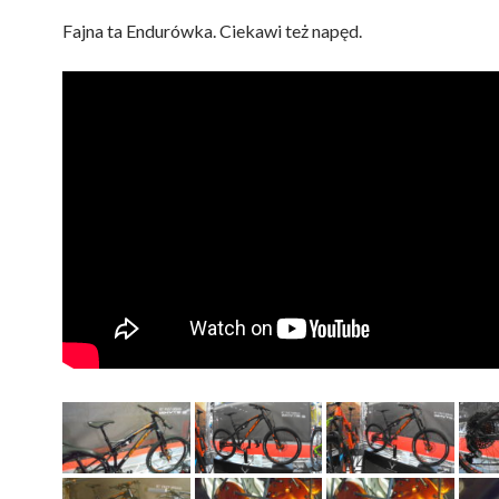
Fajna ta Endurówka. Ciekawi też napęd.