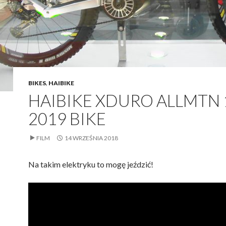
BIKES
,
HAIBIKE
HAIBIKE XDURO ALLMTN 
2019 BIKE
FILM
14 WRZEŚNIA 2018
Na takim elektryku to mogę jeździć!