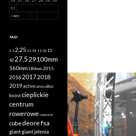
24
25
26
27
28
29
30
31
« wrz
TAGI
2.25
11-
2.1
11-34
11-36
27.5
29
100mm
42
160mm
2015
180mm
2017
2018
2016
2019
active
altus
alivio
cieplickie
boost
centrum
rowerowe
connect
deore
fsa
cube
giant
giant jelenia