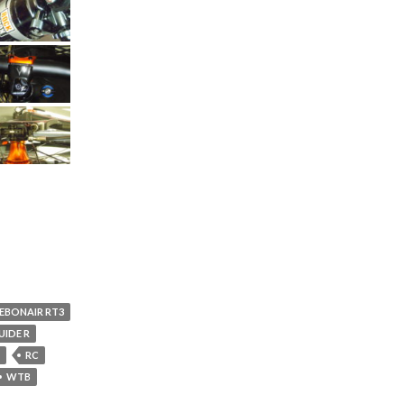
EBONAIR RT3
UIDE R
RC
WTB