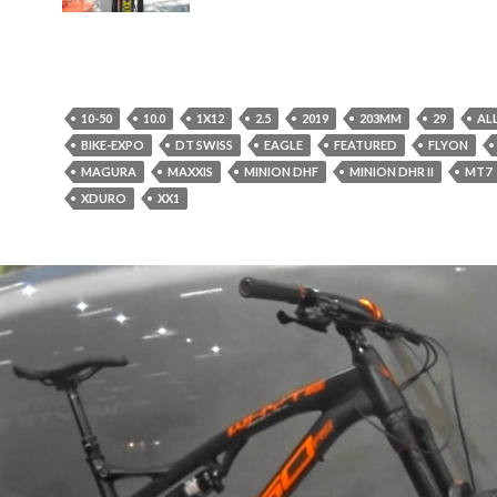
10-50
10.0
1X12
2.5
2019
203MM
29
AL
BIKE-EXPO
DT SWISS
EAGLE
FEATURED
FLYON
MAGURA
MAXXIS
MINION DHF
MINION DHR II
MT7
XDURO
XX1