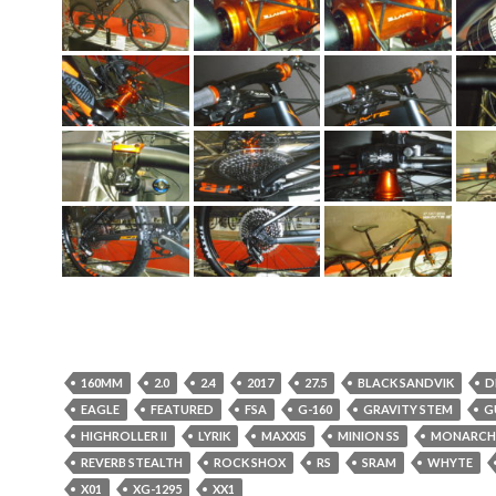
160MM
2.0
2.4
2017
27.5
BLACK SANDVIK
D
EAGLE
FEATURED
FSA
G-160
GRAVITY STEM
G
HIGHROLLER II
LYRIK
MAXXIS
MINION SS
MONARCH
REVERB STEALTH
ROCK SHOX
RS
SRAM
WHYTE
X01
XG-1295
XX1