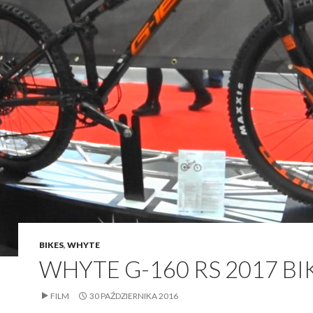
BIKES
,
WHYTE
WHYTE G-160 RS 2017 BI
FILM
30 PAŹDZIERNIKA 2016