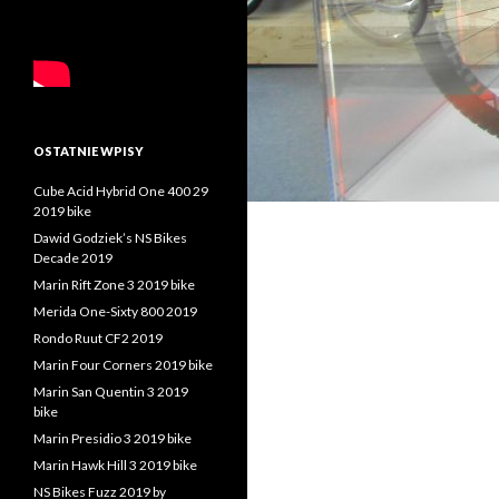
OSTATNIE WPISY
Cube Acid Hybrid One 400 29
2019 bike
Dawid Godziek’s NS Bikes
Decade 2019
Marin Rift Zone 3 2019 bike
Merida One-Sixty 800 2019
Rondo Ruut CF2 2019
Marin Four Corners 2019 bike
Marin San Quentin 3 2019
bike
Marin Presidio 3 2019 bike
Marin Hawk Hill 3 2019 bike
NS Bikes Fuzz 2019 by