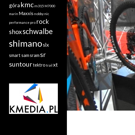
kmc
góra
m315
M7000
Maxxis
nobby nic
marin
rock
performance
pro
schwalbe
shox
shimano
slx
sr
sram
smart sam
suntour
xt
tektro
trail
radiatory.com.pl