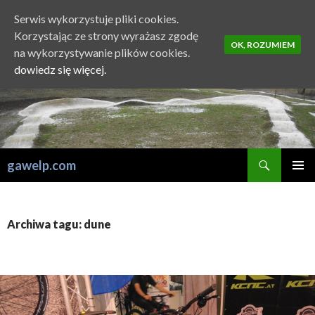
Serwis wykorzystuje pliki cookies.
Korzystając ze strony wyrażasz zgodę
OK, ROZUMIEM
na wykorzystywanie plików cookies.
dowiedz się więcej.
Szukaj
gawelp.com
PRZESKOCZ
MENU
DO
GŁÓWN
TREŚCI
Archiwa tagu: dune