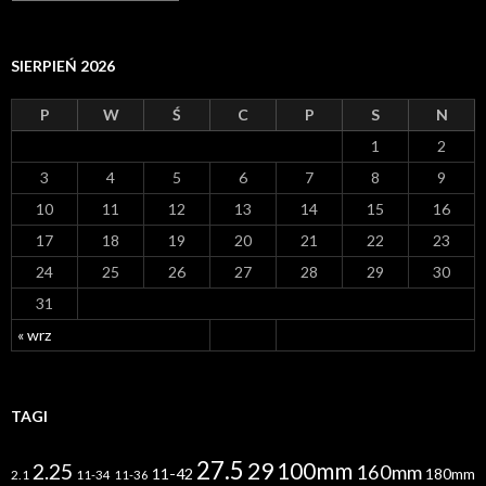
r
c
h
i
SIERPIEŃ 2026
w
a
P
W
Ś
C
P
S
N
1
2
3
4
5
6
7
8
9
10
11
12
13
14
15
16
17
18
19
20
21
22
23
24
25
26
27
28
29
30
31
« wrz
TAGI
27.5
29
100mm
2.25
160mm
11-42
180mm
2.1
11-34
11-36