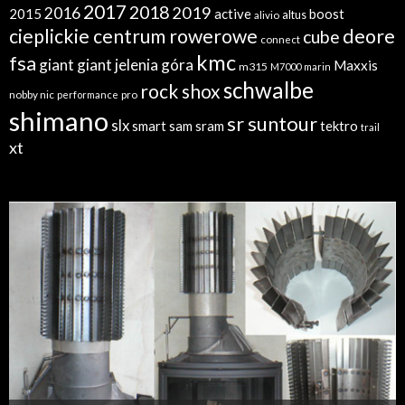
2017
2018
2019
2016
2015
active
boost
altus
alivio
cieplickie centrum rowerowe
deore
cube
connect
kmc
fsa
giant
giant jelenia góra
Maxxis
m315
M7000
marin
schwalbe
rock shox
nobby nic
performance
pro
shimano
sr suntour
slx
sram
tektro
smart sam
trail
xt