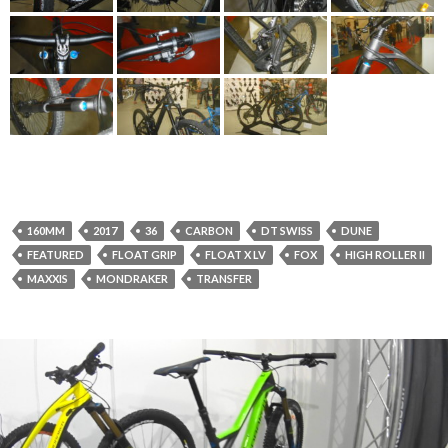
160MM
2017
36
CARBON
DT SWISS
DUNE
FEATURED
FLOAT GRIP
FLOAT X LV
FOX
HIGH ROLLER II
MAXXIS
MONDRAKER
TRANSFER