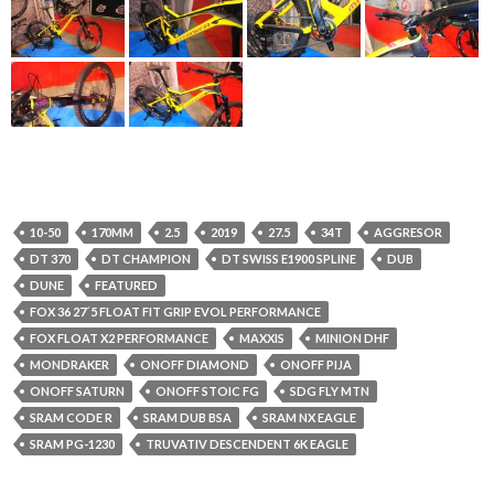
10-50
170MM
2.5
2019
27.5
34T
AGGRESOR
DT 370
DT CHAMPION
DT SWISS E1900 SPLINE
DUB
DUNE
FEATURED
FOX 36 27´5 FLOAT FIT GRIP EVOL PERFORMANCE
FOX FLOAT X2 PERFORMANCE
MAXXIS
MINION DHF
MONDRAKER
ONOFF DIAMOND
ONOFF PIJA
ONOFF SATURN
ONOFF STOIC FG
SDG FLY MTN
SRAM CODE R
SRAM DUB BSA
SRAM NX EAGLE
SRAM PG-1230
TRUVATIV DESCENDENT 6K EAGLE