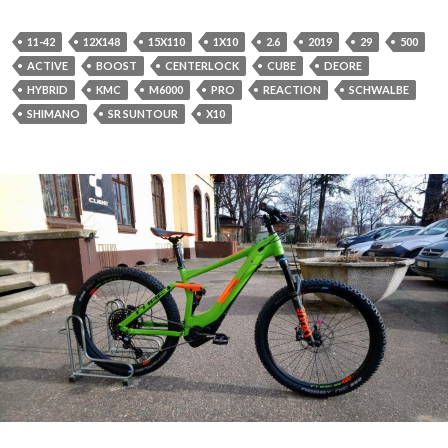
11-42
12X148
15X110
1X10
2.6
2019
29
500
ACTIVE
BOOST
CENTERLOCK
CUBE
DEORE
HYBRID
KMC
M6000
PRO
REACTION
SCHWALBE
SHIMANO
SR SUNTOUR
X10