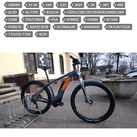
100MM
11-34
1X9
2.25
2019
29
38T
400
ACID
ACTIVE
BOSCH
CIEPLICKIE CENTRUM ROWEROWE
CUBE
FEATURED
FSA
HYBRID
M2000
MT400
PURION
RAPID ROB
SCHWALBE
SHIMANO
SR SUNTOUR
TOUGH TOM
XCM