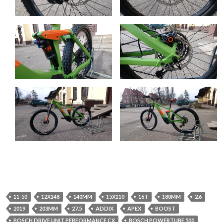
11-50
12X148
140MM
15X110
16T
180MM
2.6
2019
203MM
27.5
ADDIX
APEX
BOOST
BOSCH DRIVE UNIT PERFORMANCE CX
BOSCH POWERTUBE 500