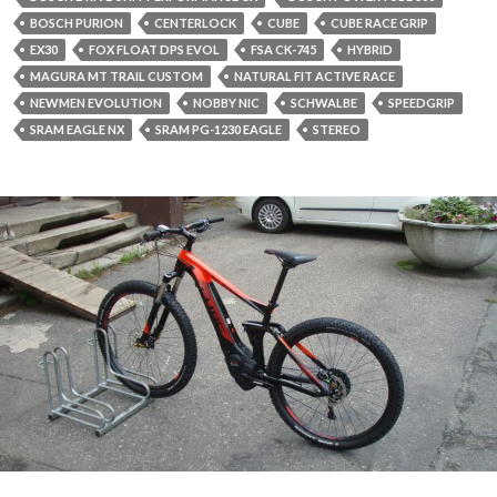
BOSCH PURION
CENTERLOCK
CUBE
CUBE RACE GRIP
EX30
FOX FLOAT DPS EVOL
FSA CK-745
HYBRID
MAGURA MT TRAIL CUSTOM
NATURAL FIT ACTIVE RACE
NEWMEN EVOLUTION
NOBBY NIC
SCHWALBE
SPEEDGRIP
SRAM EAGLE NX
SRAM PG-1230 EAGLE
STEREO