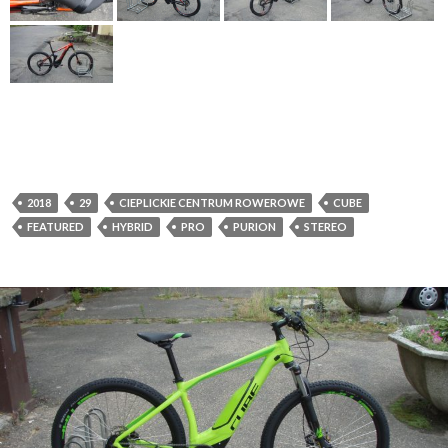
2018
29
CIEPLICKIE CENTRUM ROWEROWE
CUBE
FEATURED
HYBRID
PRO
PURION
STEREO