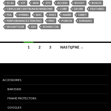
11-42
15T
2018
27.5
ACCESS
BOOST
BOSCH
CIEPLICKIE CENTRUM ROWEROWE
CUBE
DEORE
FEATURED
FSA
HYBRID
KMC
M315
M6000
ORBIT
PERFORMANCE STEM PRO
PRO
PURION
SHIMANO
SR SUNTOUR
X10
XCM34 COIL
1
2
3
NASTĘPNE →
Nawigacja
po
wpisach
ACCESSORIES
BAR ENDS
FRAME PROTECTORS
GOGGLES