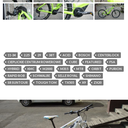
11-34
2.25
29
38T
ACID
BOSCH
CENTERLOCK
CIEPLICKIE CENTRUM ROWEROWE
CUBE
FEATURED
FSA
HYBRID
KMC
M2000
M315
MTB
ORBIT
PURION
RAPID ROB
SCHWALBE
SELLE ROYAL
SHIMANO
SR SUNTOUR
TOUGH TOM
TX505
X9
ZX20