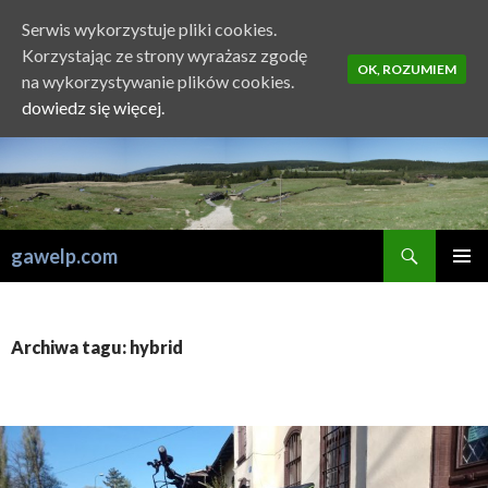
Serwis wykorzystuje pliki cookies.
Korzystając ze strony wyrażasz zgodę
OK, ROZUMIEM
na wykorzystywanie plików cookies.
dowiedz się więcej.
Szukaj
gawelp.com
PRZESKOCZ
MENU
DO
GŁÓWN
TREŚCI
Archiwa tagu: hybrid