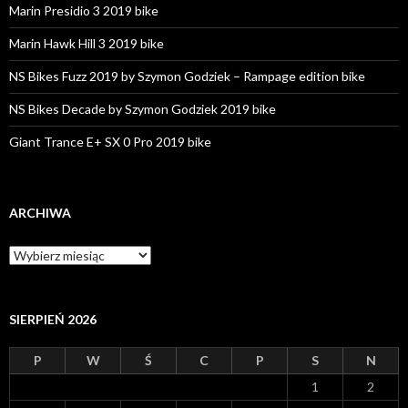
Marin Presidio 3 2019 bike
Marin Hawk Hill 3 2019 bike
NS Bikes Fuzz 2019 by Szymon Godziek – Rampage edition bike
NS Bikes Decade by Szymon Godziek 2019 bike
Giant Trance E+ SX 0 Pro 2019 bike
ARCHIWA
A
r
c
h
i
SIERPIEŃ 2026
w
a
P
W
Ś
C
P
S
N
1
2