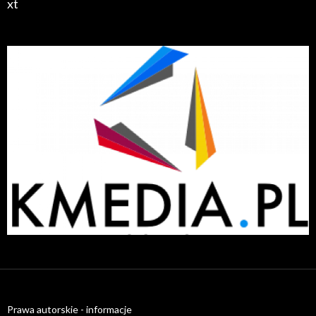
xt
radiatory.com.pl
Prawa autorskie - informacje