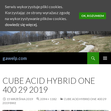
Serwis wykorzystuje pliki cookies.
Korzystając ze strony wyrażasz zgodę
OK, ROZUMIEM
na wykorzystywanie plików cookies.
dowiedz się więcej.
Szukaj
gawelp.com
PRZESKOCZ
MENU
DO
GŁÓWN
TREŚCI
CUBE ACID HYBRID ONE
400 29 2019
15 WRZEŚNIA 2019
2094 × 1182
CUBE ACID HYBRID ONE 400 29
2019 BIKE