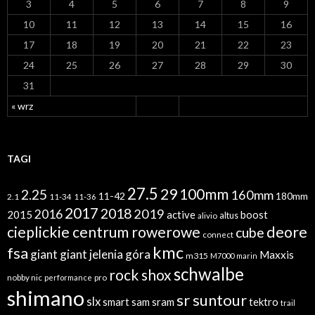
3
4
5
6
7
8
9
10
11
12
13
14
15
16
17
18
19
20
21
22
23
24
25
26
27
28
29
30
31
« wrz
TAGI
27.5
29
100mm
2.25
160mm
11-42
180mm
2.1
11-34
11-36
2017
2018
2019
2016
2015
active
boost
altus
alivio
cieplickie centrum rowerowe
deore
cube
connect
kmc
fsa
giant
giant jelenia góra
Maxxis
m315
M7000
marin
schwalbe
rock shox
nobby nic
performance
pro
shimano
sr suntour
slx
sram
tektro
smart sam
trail