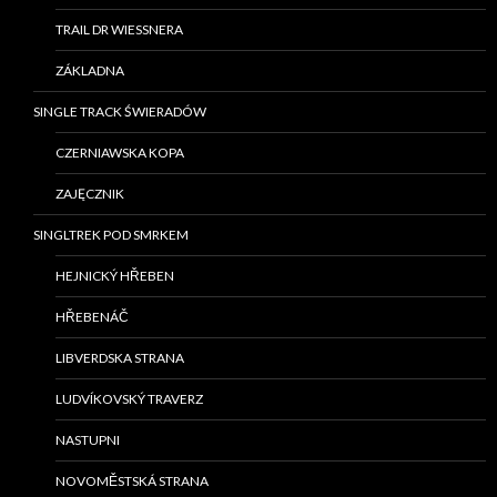
TRAIL DR WIESSNERA
ZÁKLADNA
SINGLE TRACK ŚWIERADÓW
CZERNIAWSKA KOPA
ZAJĘCZNIK
SINGLTREK POD SMRKEM
HEJNICKÝ HŘEBEN
HŘEBENÁČ
LIBVERDSKA STRANA
LUDVÍKOVSKÝ TRAVERZ
NASTUPNI
NOVOMĚSTSKÁ STRANA