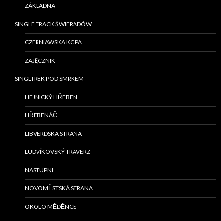
ZÁKLADNA
SINGLE TRACK ŚWIERADÓW
CZERNIAWSKA KOPA
ZAJĘCZNIK
SINGLTREK POD SMRKEM
HEJNICKÝ HŘEBEN
HŘEBENÁČ
LIBVERDSKA STRANA
LUDVÍKOVSKÝ TRAVERZ
NASTUPNI
NOVOMĚSTSKÁ STRANA
OKOLO MĚDĚNCE