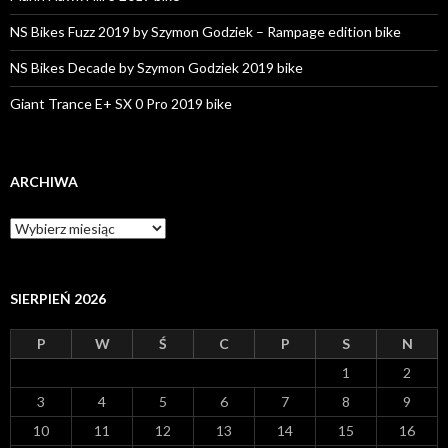
NS Bikes Fuzz 2019 by Szymon Godziek – Rampage edition bike
NS Bikes Decade by Szymon Godziek 2019 bike
Giant Trance E+ SX 0 Pro 2019 bike
ARCHIWA
A
r
c
h
i
SIERPIEŃ 2026
w
a
P
W
Ś
C
P
S
N
1
2
3
4
5
6
7
8
9
10
11
12
13
14
15
16