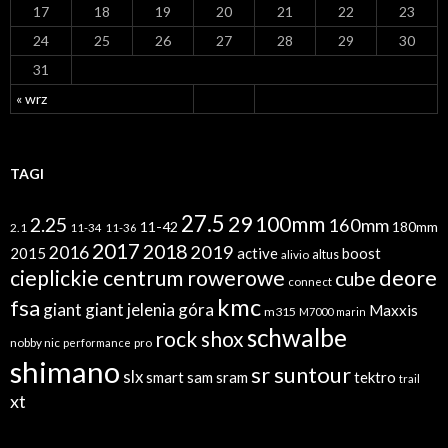
17
18
19
20
21
22
23
24
25
26
27
28
29
30
31
« wrz
TAGI
27.5
29
100mm
2.25
160mm
11-42
180mm
2.1
11-34
11-36
2017
2018
2019
2016
2015
active
boost
altus
alivio
cieplickie centrum rowerowe
deore
cube
connect
kmc
fsa
giant
giant jelenia góra
Maxxis
m315
M7000
marin
schwalbe
rock shox
nobby nic
performance
pro
shimano
sr suntour
slx
sram
tektro
smart sam
trail
xt