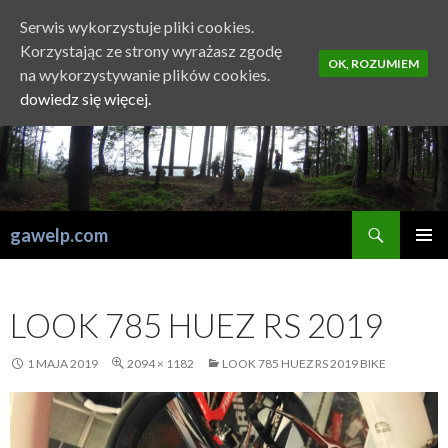
Serwis wykorzystuje pliki cookies.
Korzystając ze strony wyrażasz zgodę
OK, ROZUMIEM
na wykorzystywanie plików cookies.
dowiedz się więcej.
Szukaj
gawelp.com
PRZESKOCZ
MENU
DO
GŁÓWN
TREŚCI
LOOK 785 HUEZ RS 2019
1 MAJA 2019
2094 × 1182
LOOK 785 HUEZ RS 2019 BIKE