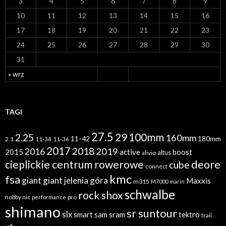
3
4
5
6
7
8
9
10
11
12
13
14
15
16
17
18
19
20
21
22
23
24
25
26
27
28
29
30
31
« wrz
TAGI
27.5
29
100mm
2.25
160mm
11-42
180mm
2.1
11-34
11-36
2017
2018
2019
2016
2015
active
boost
altus
alivio
cieplickie centrum rowerowe
deore
cube
connect
kmc
fsa
giant
giant jelenia góra
Maxxis
m315
M7000
marin
schwalbe
rock shox
nobby nic
performance
pro
shimano
sr suntour
slx
sram
tektro
smart sam
trail