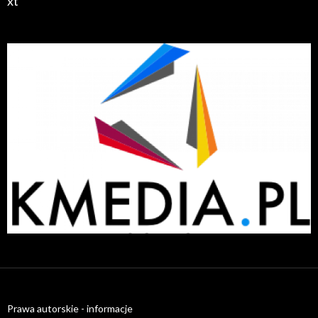
xt
radiatory.com.pl
Prawa autorskie - informacje