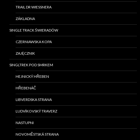
TRAIL DR WIESSNERA
ZÁKLADNA
SINGLE TRACK ŚWIERADÓW
CZERNIAWSKA KOPA
ZAJĘCZNIK
SINGLTREK POD SMRKEM
HEJNICKÝ HŘEBEN
HŘEBENÁČ
LIBVERDSKA STRANA
LUDVÍKOVSKÝ TRAVERZ
NASTUPNI
NOVOMĚSTSKÁ STRANA