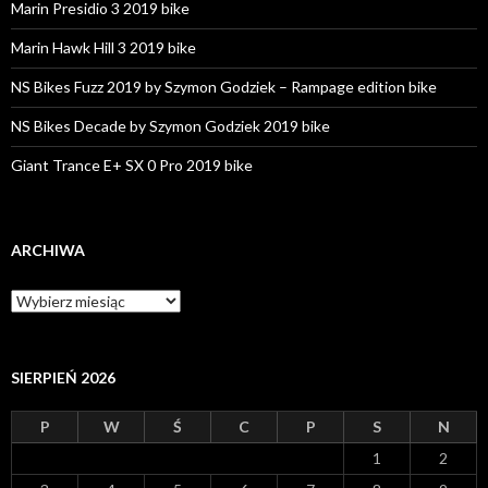
Marin Presidio 3 2019 bike
Marin Hawk Hill 3 2019 bike
NS Bikes Fuzz 2019 by Szymon Godziek – Rampage edition bike
NS Bikes Decade by Szymon Godziek 2019 bike
Giant Trance E+ SX 0 Pro 2019 bike
ARCHIWA
A
r
c
h
i
SIERPIEŃ 2026
w
a
P
W
Ś
C
P
S
N
1
2