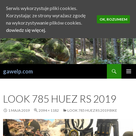
Serwis wykorzystuje pliki cookies.
Korzystając ze strony wyrażasz zgodę
OK, ROZUMIEM
na wykorzystywanie plików cookies.
dowiedz się więcej.
Szukaj
gawelp.com
PRZESKOCZ
MENU
DO
GŁÓWN
TREŚCI
LOOK 785 HUEZ RS 2019
1 MAJA 2019
2094 × 1182
LOOK 785 HUEZ RS 2019 BIKE