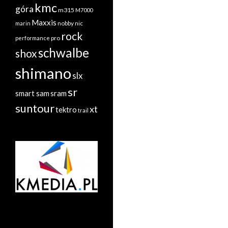
kmc
góra
m315
M7000
Maxxis
nobby nic
marin
rock
performance
pro
schwalbe
shox
shimano
slx
sr
sram
smart sam
suntour
xt
tektro
trail
radiatory.com.pl