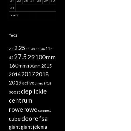
24
25
26
27
28
29
30
31
« wrz
TAGI
2.25
11-
2.1
11-34
11-36
27.5
29
100mm
42
160mm
2015
180mm
2017
2018
2016
2019
active
altus
alivio
cieplickie
boost
centrum
rowerowe
connect
deore
fsa
cube
giant
giant jelenia