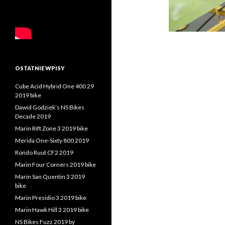
OSTATNIE WPISY
Cube Acid Hybrid One 400 29
2019 bike
Dawid Godziek’s NS Bikes
Decade 2019
Marin Rift Zone 3 2019 bike
Merida One-Sixty 800 2019
Rondo Ruut CF2 2019
Marin Four Corners 2019 bike
Marin San Quentin 3 2019
bike
Marin Presidio 3 2019 bike
Marin Hawk Hill 3 2019 bike
NS Bikes Fuzz 2019 by