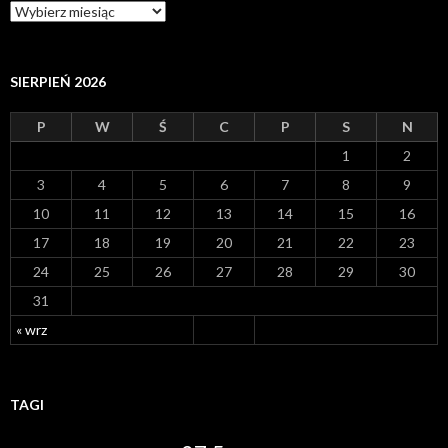
A
r
c
h
i
SIERPIEŃ 2026
w
a
P
W
Ś
C
P
S
N
1
2
3
4
5
6
7
8
9
10
11
12
13
14
15
16
17
18
19
20
21
22
23
24
25
26
27
28
29
30
31
« wrz
TAGI