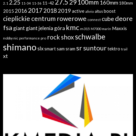
27.5
29
100mm
2.25
160mm
11-42
180mm
2.1
11-34
11-36
2017
2018
2019
2016
2015
active
boost
altus
alivio
cieplickie centrum rowerowe
deore
cube
connect
kmc
fsa
giant
giant jelenia góra
Maxxis
m315
M7000
marin
schwalbe
rock shox
nobby nic
performance
pro
shimano
sr suntour
slx
sram
tektro
smart sam
trail
xt