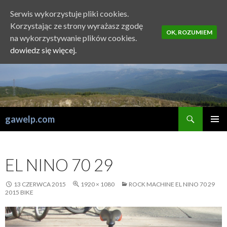
Serwis wykorzystuje pliki cookies.
Korzystając ze strony wyrażasz zgodę
OK, ROZUMIEM
na wykorzystywanie plików cookies.
dowiedz się więcej.
Szukaj
gawelp.com
PRZESKOCZ
MENU
DO
GŁÓWN
TREŚCI
EL NINO 70 29
13 CZERWCA 2015
1920 × 1080
ROCK MACHINE EL NINO 70 29
2015 BIKE