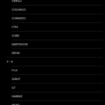
CINELLI
COLNAGO
CORRATEC
CTM
CUBE
DARTMOOR
DEMA
F – K
FUJI
GIANT
GT
HAIBIKE
HEAD