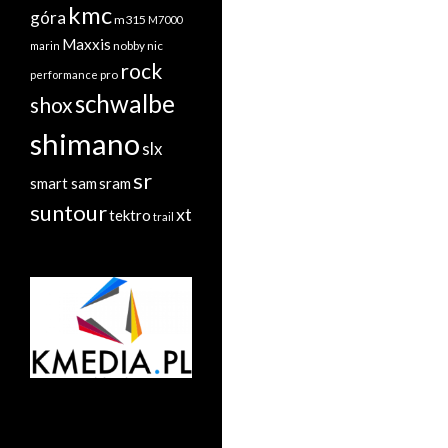
kmc
góra
m315
M7000
Maxxis
nobby nic
marin
rock
performance
pro
schwalbe
shox
shimano
slx
sr
sram
smart sam
suntour
xt
tektro
trail