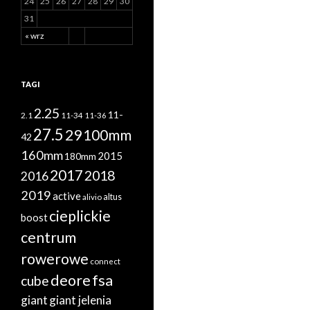
24
25
26
27
28
29
30
31
« wrz
TAGI
2.25
11-
2.1
11-34
11-36
27.5
29
100mm
42
160mm
2015
180mm
2017
2018
2016
2019
active
altus
alivio
cieplickie
boost
centrum
rowerowe
connect
deore
fsa
cube
giant
giant jelenia