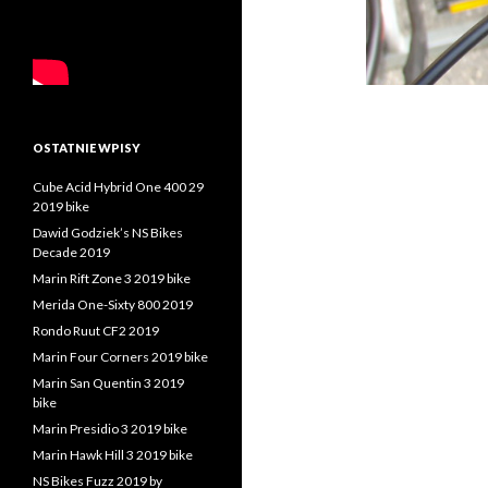
OSTATNIE WPISY
Cube Acid Hybrid One 400 29
2019 bike
Dawid Godziek’s NS Bikes
Decade 2019
Marin Rift Zone 3 2019 bike
Merida One-Sixty 800 2019
Rondo Ruut CF2 2019
Marin Four Corners 2019 bike
Marin San Quentin 3 2019
bike
Marin Presidio 3 2019 bike
Marin Hawk Hill 3 2019 bike
NS Bikes Fuzz 2019 by