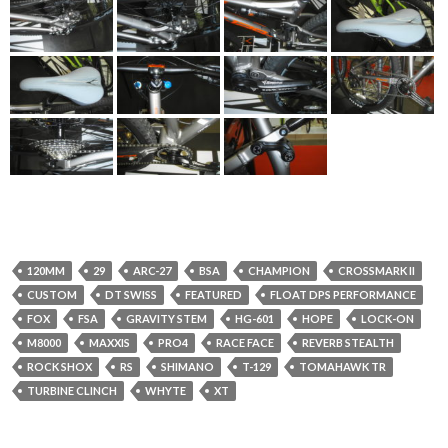
120MM
29
ARC-27
BSA
CHAMPION
CROSSMARK II
CUSTOM
DT SWISS
FEATURED
FLOAT DPS PERFORMANCE
FOX
FSA
GRAVITY STEM
HG-601
HOPE
LOCK-ON
M8000
MAXXIS
PRO4
RACE FACE
REVERB STEALTH
ROCK SHOX
RS
SHIMANO
T-129
TOMAHAWK TR
TURBINE CLINCH
WHYTE
XT