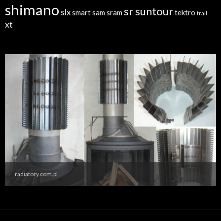
shimano
sr suntour
slx
sram
tektro
smart sam
trail
xt
radiatory.com.pl