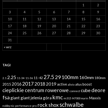
1
2
3
4
5
6
7
8
9
10
11
12
13
14
15
16
17
18
19
20
21
22
23
24
25
26
27
28
29
30
31
« wrz
TAGI
27.5
29
100mm
2.25
160mm
11-42
180mm
2.1
11-34
11-36
2017
2018
2019
2016
2015
active
boost
altus
alivio
cieplickie centrum rowerowe
deore
cube
connect
kmc
fsa
giant
giant jelenia góra
Maxxis
m315
M7000
marin
schwalbe
rock shox
nobby nic
performance
pro