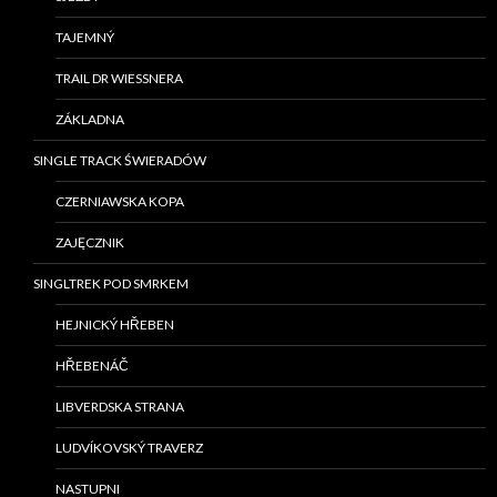
TAJEMNÝ
TRAIL DR WIESSNERA
ZÁKLADNA
SINGLE TRACK ŚWIERADÓW
CZERNIAWSKA KOPA
ZAJĘCZNIK
SINGLTREK POD SMRKEM
HEJNICKÝ HŘEBEN
HŘEBENÁČ
LIBVERDSKA STRANA
LUDVÍKOVSKÝ TRAVERZ
NASTUPNI