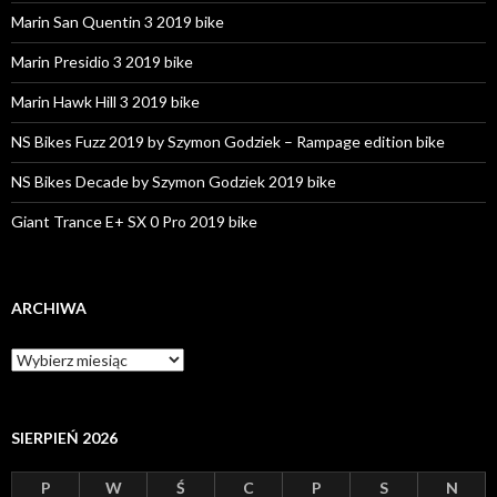
Marin San Quentin 3 2019 bike
Marin Presidio 3 2019 bike
Marin Hawk Hill 3 2019 bike
NS Bikes Fuzz 2019 by Szymon Godziek – Rampage edition bike
NS Bikes Decade by Szymon Godziek 2019 bike
Giant Trance E+ SX 0 Pro 2019 bike
ARCHIWA
A
r
c
h
i
SIERPIEŃ 2026
w
a
P
W
Ś
C
P
S
N