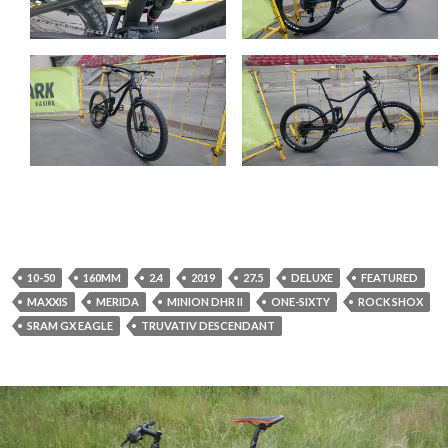
10-50
160MM
2.4
2019
27.5
DELUXE
FEATURED
MAXXIS
MERIDA
MINION DHR II
ONE-SIXTY
ROCK SHOX
SRAM GX EAGLE
TRUVATIV DESCENDANT