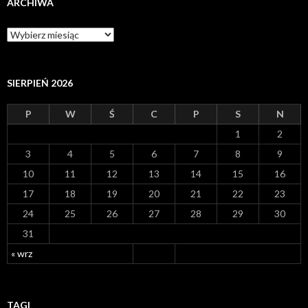
ARCHIWA
A
r
c
h
i
SIERPIEŃ 2026
w
a
P
W
Ś
C
P
S
N
1
2
3
4
5
6
7
8
9
10
11
12
13
14
15
16
17
18
19
20
21
22
23
24
25
26
27
28
29
30
31
« wrz
TAGI