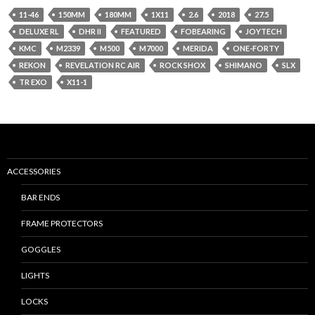
11-46
150MM
180MM
1X11
2.6
2018
27.5
DELUXE RL
DHR II
FEATURED
FOBEARING
JOYTECH
KMC
M2339
M500
M7000
MERIDA
ONE-FORTY
REKON
REVELATION RC AIR
ROCK SHOX
SHIMANO
SLX
TR EXO
X11-1
ACCESSORIES
BAR ENDS
FRAME PROTECTORS
GOGGLES
LIGHTS
LOCKS