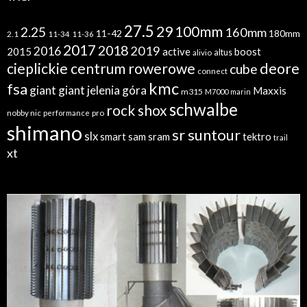
27.5
29
100mm
2.25
160mm
11-42
180mm
2.1
11-34
11-36
2017
2018
2019
2016
2015
active
boost
altus
alivio
cieplickie centrum rowerowe
deore
cube
connect
kmc
fsa
giant
giant jelenia góra
Maxxis
m315
M7000
marin
schwalbe
rock shox
nobby nic
performance
pro
shimano
sr suntour
slx
sram
tektro
smart sam
trail
xt