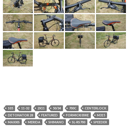
105
11-32
2X11
50/34
700C
CENTERLOCK
DETONATOR 28
FEATURED
FORMICKI BIKE
M315
MAXXIS
MERIDA
SHIMANO
SL-RS700
SPEEDER