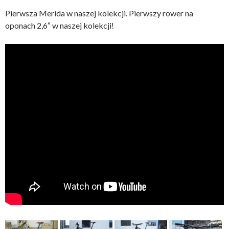
Pierwsza Merida w naszej kolekcji. Pierwszy rower na
oponach 2,6″ w naszej kolekcji!