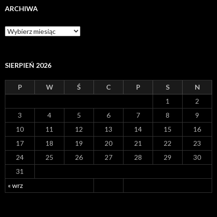
ARCHIWA
A
r
c
h
i
SIERPIEŃ 2026
w
a
P
W
Ś
C
P
S
N
1
2
3
4
5
6
7
8
9
10
11
12
13
14
15
16
17
18
19
20
21
22
23
24
25
26
27
28
29
30
31
« wrz