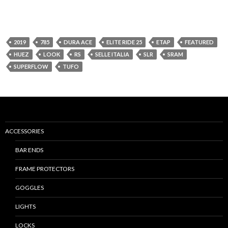
2019
785
DURA ACE
ELITE RIDE 25
ETAP
FEATURED
HUEZ
LOOK
RS
SELLE ITALIA
SLR
SRAM
SUPERFLOW
TUFO
ACCESSORIES
BAR ENDS
FRAME PROTECTORS
GOGGLES
LIGHTS
LOCKS